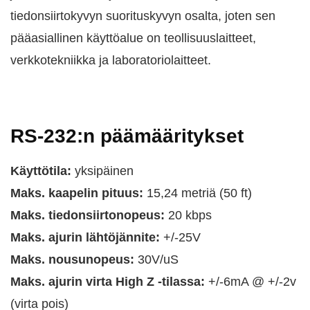
tiedonsiirtokyvyn suorituskyvyn osalta, joten sen
pääasiallinen käyttöalue on teollisuuslaitteet,
verkkotekniikka ja laboratoriolaitteet.
RS-232:n päämääritykset
Käyttötila:
yksipäinen
Maks. kaapelin pituus:
15,24 metriä (50 ft)
Maks. tiedonsiirtonopeus:
20 kbps
Maks. ajurin lähtöjännite:
+/-25V
Maks. nousunopeus:
30V/uS
Maks. ajurin virta High Z -tilassa:
+/-6mA @ +/-2v
(virta pois)