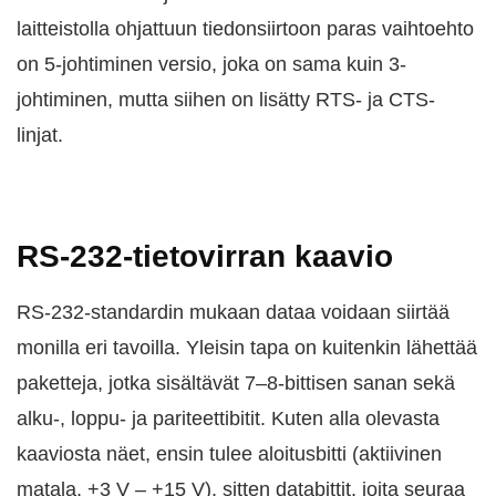
laitteistolla ohjattuun tiedonsiirtoon paras vaihtoehto
on 5-johtiminen versio, joka on sama kuin 3-
johtiminen, mutta siihen on lisätty RTS- ja CTS-
linjat.
RS-232-tietovirran kaavio
RS-232-standardin mukaan dataa voidaan siirtää
monilla eri tavoilla. Yleisin tapa on kuitenkin lähettää
paketteja, jotka sisältävät 7–8-bittisen sanan sekä
alku-, loppu- ja pariteettibitit. Kuten alla olevasta
kaaviosta näet, ensin tulee aloitusbitti (aktiivinen
matala, +3 V – +15 V), sitten databittit, joita seuraa