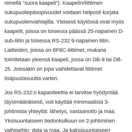
nimellä “suora kaapeli”). Kaapelin/liittimen
sukupuoliepäsopivuudet voidaan helposti korjata
sukupuolenvaihtajilla. Yleisesti käytössä ovat myös
kaapelit, joissa on toisessa päässä 25-napainen D-
sub-liitin ja toisessa RS-232 9-napainen liitin.
Laitteiden, joissa on 8P8C-liittimet, mukana
toimitetaan yleensä kaapeli, jossa on DB-9 tai DB-
25. Joissakin on jopa vaihdettavat liittimet
lisäjoustavuutta varten.
Jos RS-232:n kapasiteettia ei tarvitse hyödyntää
täysimääräisesti, voit käyttää minimaalista 3-
johtimista yhteyttä: lähetys, vastaanotto ja maa.
Yksisuuntaiseen tiedonkulkuun on 2-johtiminen
vaihtoehto: data ja maa. Ja kaksisuuntaiseen