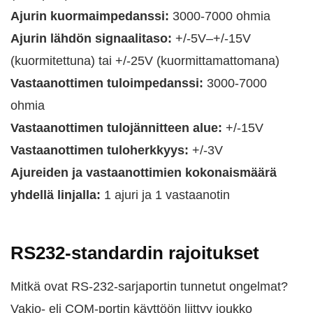
Ajurin kuormaimpedanssi:
3000-7000 ohmia
Ajurin lähdön signaalitaso:
+/-5V–+/-15V
(kuormitettuna) tai +/-25V (kuormittamattomana)
Vastaanottimen tuloimpedanssi:
3000-7000
ohmia
Vastaanottimen tulojännitteen alue:
+/-15V
Vastaanottimen tuloherkkyys:
+/-3V
Ajureiden ja vastaanottimien kokonaismäärä
yhdellä linjalla:
1 ajuri ja 1 vastaanotin
RS232-standardin rajoitukset
Mitkä ovat RS-232-sarjaportin tunnetut ongelmat?
Vakio- eli COM-portin käyttöön liittyy joukko