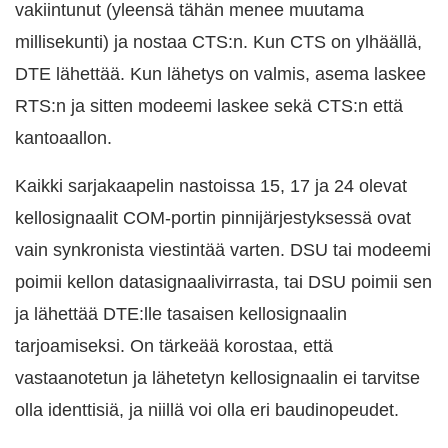
vakiintunut (yleensä tähän menee muutama
millisekunti) ja nostaa CTS:n. Kun CTS on ylhäällä,
DTE lähettää. Kun lähetys on valmis, asema laskee
RTS:n ja sitten modeemi laskee sekä CTS:n että
kantoaallon.
Kaikki sarjakaapelin nastoissa 15, 17 ja 24 olevat
kellosignaalit COM-portin pinnijärjestyksessä ovat
vain synkronista viestintää varten. DSU tai modeemi
poimii kellon datasignaalivirrasta, tai DSU poimii sen
ja lähettää DTE:lle tasaisen kellosignaalin
tarjoamiseksi. On tärkeää korostaa, että
vastaanotetun ja lähetetyn kellosignaalin ei tarvitse
olla identtisiä, ja niillä voi olla eri baudinopeudet.