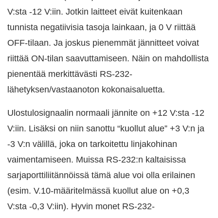
V:sta -12 V:iin. Jotkin laitteet eivät kuitenkaan
tunnista negatiivisia tasoja lainkaan, ja 0 V riittää
OFF-tilaan. Ja joskus pienemmät jännitteet voivat
riittää ON-tilan saavuttamiseen. Näin on mahdollista
pienentää merkittävästi RS-232-
lähetyksen/vastaanoton kokonaisaluetta.
Ulostulosignaalin normaali jännite on +12 V:sta -12
V:iin. Lisäksi on niin sanottu “kuollut alue” +3 V:n ja
-3 V:n välillä, joka on tarkoitettu linjakohinan
vaimentamiseen. Muissa RS-232:n kaltaisissa
sarjaporttiliitännöissä tämä alue voi olla erilainen
(esim. V.10-määritelmässä kuollut alue on +0,3
V:sta -0,3 V:iin). Hyvin monet RS-232-