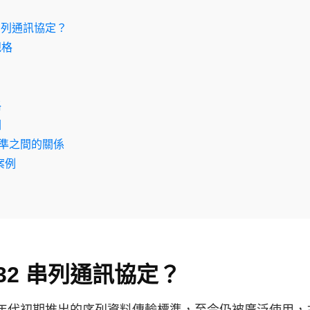
 串列通訊協定？
規格
格
圖
標準之間的關係
案例
232 串列通訊協定？