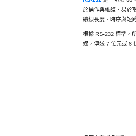
RS-232
是一項於 6
於操作與維護、易於
纜線長度、時序與短
根據 RS-232 標
線，傳送 7 位元或