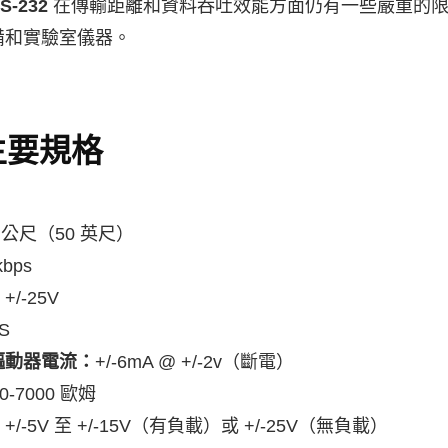
S-232
在傳輸距離和資料吞吐效能方面仍有一些嚴重的限
備和實驗室儀器。
的主要規格
4 公尺（50 英尺）
kbps
：
+/-25V
uS
驅動器電流：
+/-6mA @ +/-2v（斷電）
00-7000 歐姆
：
+/-5V 至 +/-15V（有負載）或 +/-25V（無負載）