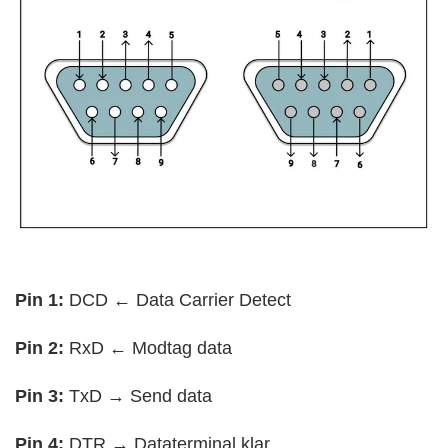
Pin 1:
DCD ← Data Carrier Detect
Pin 2:
RxD ← Modtag data
Pin 3:
TxD → Send data
Pin 4:
DTR → Dataterminal klar