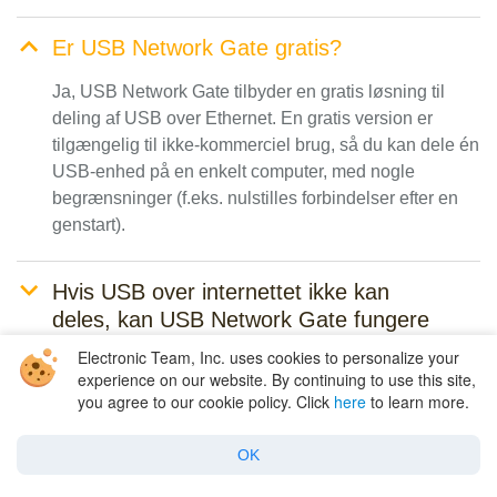
Er USB Network Gate gratis?
Ja, USB Network Gate tilbyder en gratis løsning til
deling af USB over Ethernet. En gratis version er
tilgængelig til ikke-kommerciel brug, så du kan dele én
USB-enhed på en enkelt computer, med nogle
begrænsninger (f.eks. nulstilles forbindelser efter en
genstart).
Hvis USB over internettet ikke kan
deles, kan USB Network Gate fungere
på et lokalt netværk?
Electronic Team, Inc. uses cookies to personalize your
experience on our website. By continuing to use this site,
you agree to our cookie policy. Click
here
to learn more.
Kan flere computere få adgang til den
samme delte enhed på samme tid?
OK