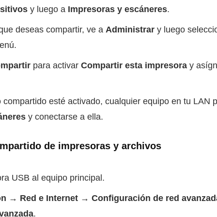
sitivos
y luego a
Impresoras y escáneres
.
 que deseas compartir, ve a
Administrar
y luego selecc
enú.
mpartir
para activar
Compartir esta impresora
y asíg
 compartido esté activado, cualquier equipo en tu LAN p
áneres
y conectarse a ella.
compartido de impresoras y archivos
ra USB al equipo principal.
ón → Red e Internet → Configuración de red avanza
avanzada
.