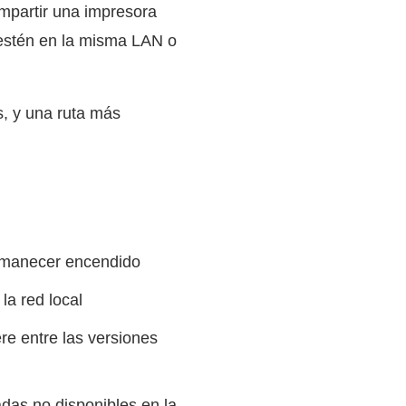
mpartir una impresora
 estén en la misma LAN o
s, y una ruta más
rmanecer encendido
la red local
ere entre las versiones
as no disponibles en la