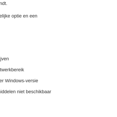
ndt.
lijke optie en een
ijven
etwerkbereik
 per Windows-versie
ddelen niet beschikbaar