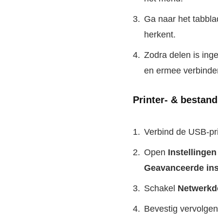
Ga naar het tabbl
herkent.
Zodra delen is ing
en ermee verbinde
Printer- & bestan
Verbind de USB-pr
Open
Instellinge
Geavanceerde ins
Schakel
Netwerkde
Bevestig vervolgens