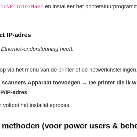
en installeer het printerstuurprogr
ame\PrinterName
ct IP-adres
of Ethernet-ondersteuning heeft:
op via het menu van de printer of de netwerkinstellingen
n scanners
Apparaat toevoegen → De printer die ik wi
P/IP-adres
.
 voltooi het installatieproces.
 methoden (voor power users & behe