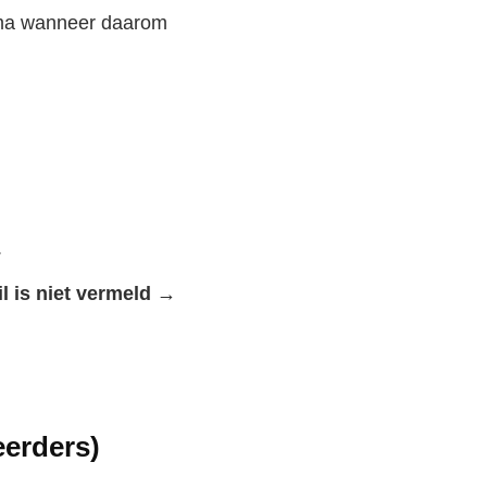
amma wanneer daarom
.
l is niet vermeld →
erders)