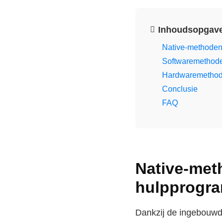
Inhoudsopgav
Native-methode
Softwaremethod
Hardwaremetho
Conclusie
FAQ
Native-me
hulpprogr
Dankzij de ingebouwd