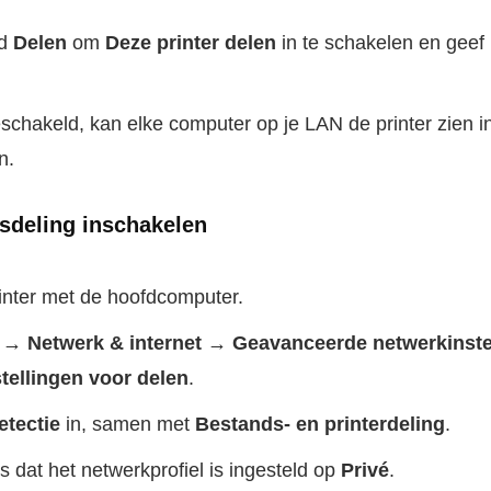
ad
Delen
om
Deze printer delen
in te schakelen en geef
eschakeld, kan elke computer op je LAN de printer zien i
n.
dsdeling inschakelen
inter met de hoofdcomputer.
n → Netwerk & internet → Geavanceerde netwerkinst
tellingen voor delen
.
tectie
in, samen met
Bestands- en printerdeling
.
 dat het netwerkprofiel is ingesteld op
Privé
.