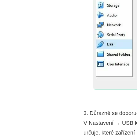
3. Důrazně se doporuču
V Nastavení → USB klik
určuje, které zařízen