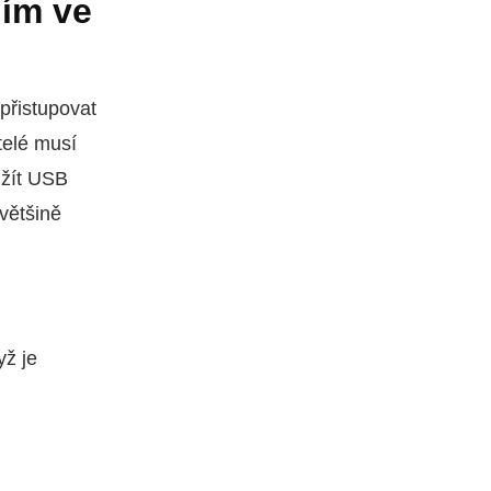
ním ve
přistupovat
telé musí
užít USB
 většině
yž je