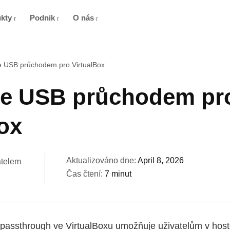
ukty
Podnik
O nás
 USB průchodem pro VirtualBox
e USB průchodem pr
ox
Aktualizováno dne:
April 8, 2026
atelem
Čas čtení:
7 minut
passthrough ve VirtualBoxu umožňuje uživatelům v ho