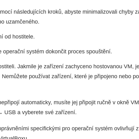
omocí následujících kroků, abyste minimalizovali chyby z
bo uzamčeného.
í od hostitele.
e operační systém dokončit proces spouštění.
hostiteli. Jakmile je zařízení zachyceno hostovanou VM, 
. Nemůžete používat zařízení, které je připojeno nebo p
epřipojí automaticky, musíte jej připojit ručně v okně VM
→ USB a vyberete své zařízení.
právněními specifickými pro operační systém ovlivňují 
irtualBoxu.