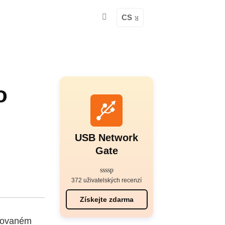
CS
o
USB Network
Gate
372 uživatelských recenzí
Získejte zdarma
stovaném