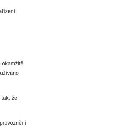
ařízení
je okamžitě
oužíváno
 tak, že
zprovoznění