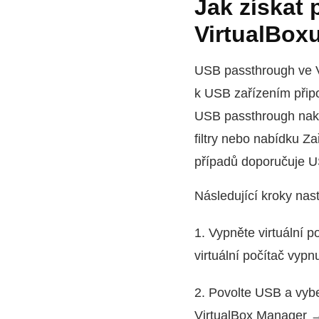
Jak získat 
VirtualBox
USB passthrough ve V
k USB zařízením připo
USB passthrough nakon
filtry nebo nabídku Za
případů doporučuje U
Následující kroky nas
1. Vypněte virtuální 
virtuální počítač vypn
2. Povolte USB a vybe
VirtualBox Manager 