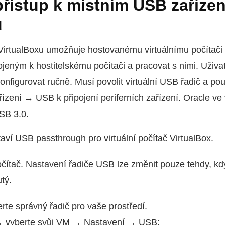
přístup k místním USB zaříze
u
irtualBoxu umožňuje hostovanému virtuálnímu počítači 
jeným k hostitelskému počítači a pracovat s nimi. Uživa
figurovat ručně. Musí povolit virtuální USB řadič a po
řízení → USB k připojení periferních zařízení. Oracle ve
SB 3.0.
taví USB passthrough pro virtuální počítač VirtualBox.
počítač. Nastavení řadiče USB lze změnit pouze tehdy, kd
utý.
rte správný řadič pro vaše prostředí.
→ vyberte svůj VM → Nastavení → USB: