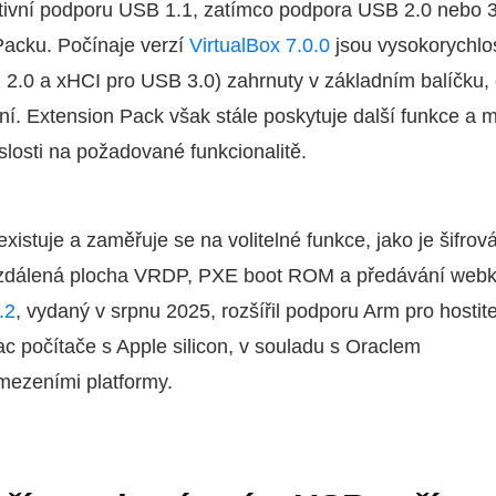
tivní podporu USB 1.1, zatímco podpora USB 2.0 nebo 3
Packu. Počínaje verzí
VirtualBox 7.0.0
jsou vysokorychlo
2.0 a xHCI pro USB 3.0) zahrnuty v základním balíčku,
í. Extension Pack však stále poskytuje další funkce a 
islosti na požadované funkcionalitě.
xistuje a zaměřuje se na volitelné funkce, jako je šifrová
 vzdálená plocha VRDP, PXE boot ROM a předávání web
.2
, vydaný v srpnu 2025, rozšířil podporu Arm pro hostit
 počítače s Apple silicon, v souladu s Oraclem
ezeními platformy.