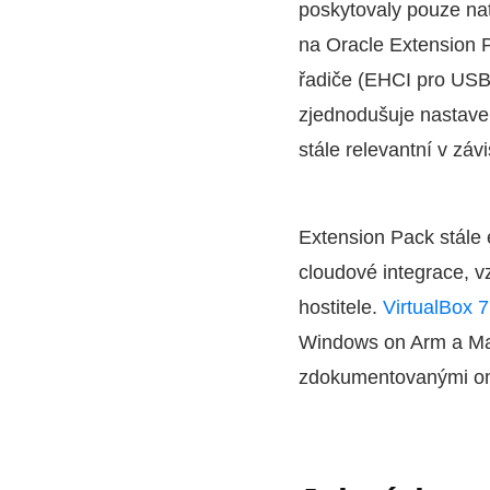
poskytovaly pouze na
na Oracle Extension 
řadiče (EHCI pro USB 
zjednodušuje nastaven
stále relevantní v záv
Extension Pack stále e
cloudové integrace,
hostitele.
VirtualBox 7
Windows on Arm a Mac
zdokumentovanými om