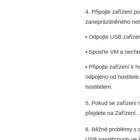
4. Připojte zařízení p
zaneprázdněného ne
• Odpojte USB zařízen
• Spusťte VM a necht
• Připojte zařízení k 
odpojeno od hostitele
hostitelem.
5. Pokud se zařízení n
přejdete na Zařízení 
6. Běžné problémy s o
USB passthrough ve V