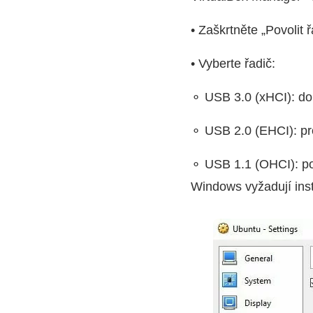
• Zaškrtněte „Povolit 
• Vyberte řadič:
⚬ USB 3.0 (xHCI): do
⚬ USB 2.0 (EHCI): pr
⚬ USB 1.1 (OHCI): po
Windows vyžadují inst