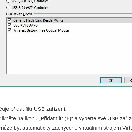
je přidat filtr USB zařízení.
něte na ikonu „Přidat filtr (+)“ a vyberte své USB zaříze
í může být automaticky zachyceno virtuálním strojem Virt