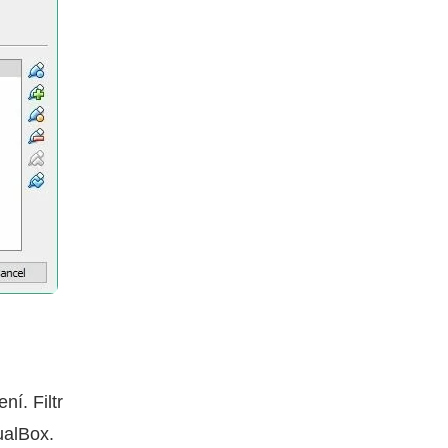
ní. Filtr
ualBox.