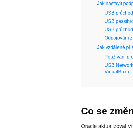
Jak nastavit po
USB průchod
USB passthro
USB průchod 
Odpojování z
Jak vzdáleně při
Používání pr
USB Network 
VirtualBoxu
Co se změni
Oracle aktualizoval V