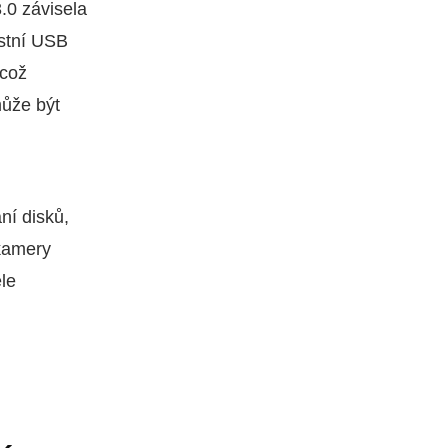
.0 závisela
stní USB
 což
může být
ní disků,
kamery
ele