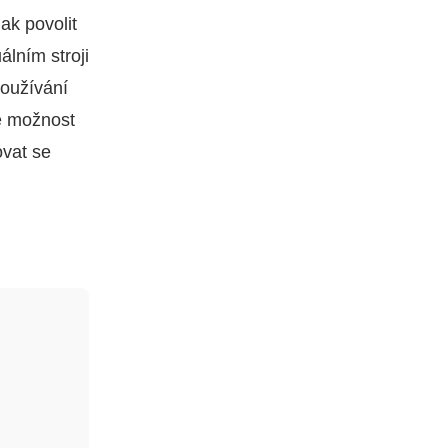
ak povolit
álním stroji
používání
e možnost
vat se