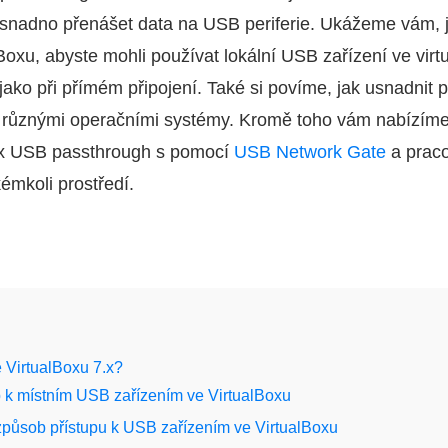
x snadno přenášet data na USB periferie. Ukážeme vám, j
oxu, abyste mohli používat lokální USB zařízení ve virtu
jako při přímém připojení. Také si povíme, jak usnadnit 
 různými operačními systémy. Kromě toho vám nabízím
ox USB passthrough s pomocí
USB Network Gate
a praco
émkoli prostředí.
 VirtualBoxu 7.x?
up k místním USB zařízením ve VirtualBoxu
 způsob přístupu k USB zařízením ve VirtualBoxu