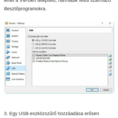
lehet a VM-ben telepített, harmadik féltől származó
illesztőprogramokra.
3. Egy USB-eszközszűrő hozzáadása erősen