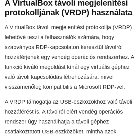
A VirtualBox távoli megjelenítési
protokolljának (VRDP) használata
A VirtualBox távoli megjelenítési protokollja (VRDP)
lehetővé teszi a felhasználók számára, hogy
szabványos RDP-kapcsolaton keresztül távolról
hozzáférjenek egy vendég operációs rendszerhez. A
funkció kiváló megoldást kínál egy virtuális géphez
való távoli kapcsolódás létrehozására, mivel
visszamenőleg kompatibilis a Microsoft RDP-vel.
A VRDP támogatja az USB-eszközökhöz való távoli
hozzáférést is. A távolról elért vendég operációs
rendszer úgy használhatja a távoli géphez
csatlakoztatott USB-eszközöket, mintha azok