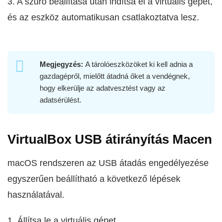
3. A szűrő beállítása után indítsa el a virtuális gépet,
és az eszköz automatikusan csatlakoztatva lesz.
Megjegyzés:
A tárolóeszközöket ki kell adnia a
gazdagépről, mielőtt átadná őket a vendégnek,
hogy elkerülje az adatvesztést vagy az
adatsérülést.
VirtualBox USB átirányítás Macen
macOS rendszeren az USB átadás engedélyezése
egyszerűen beállítható a következő lépések
használatával.
1. Állítsa le a virtuális gépet.