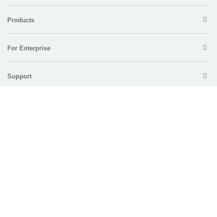
Products
For Enterprise
Support
Policy
Copyright © 2026 Electronic Team, Inc., its affiliates and licensors.