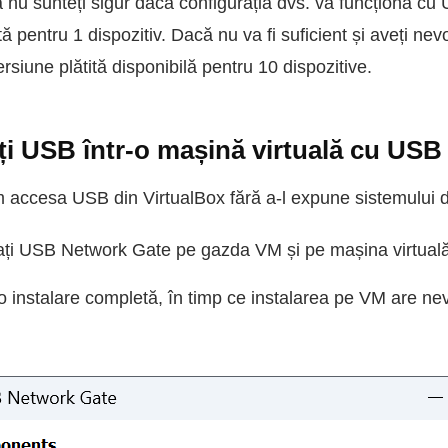
nu sunteți sigur dacă configurația dvs. va funcționa cu
tă pentru 1 dispozitiv. Dacă nu va fi suficient și aveți ne
ersiune plătită disponibilă pentru 10 dispozitive.
ați USB într-o mașină virtuală cu US
 accesa USB din VirtualBox fără a-l expune sistemului 
lați USB Network Gate pe gazda VM și pe mașina virtuală
 instalare completă, în timp ce instalarea pe VM are ne