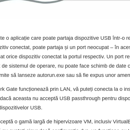
e o aplicație care poate partaja dispozitive USB într-o re
zitiv conectat, poate partaja și un port neocupat – în a
t orice dispozitiv conectat la portul respectiv. Un port
t de sistemul de operare, nu poate face schimb de date c
rmite să lanseze autorun.exe sau să fie expus unor ameni
Gate funcționează prin LAN, vă puteți conecta la o inst
r dacă aceasta nu acceptă USB passthrough pentru dispoz
dispozitivelor USB.
ptă o gamă largă de hipervizoare VM, inclusiv Virtual