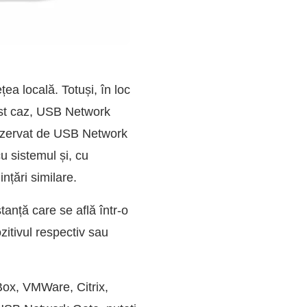
țea locală. Totuși, în loc
cest caz, USB Network
 rezervat de USB Network
u sistemul și, cu
nțări similare.
anță care se află într-o
itivul respectiv sau
Box, VMWare, Citrix,