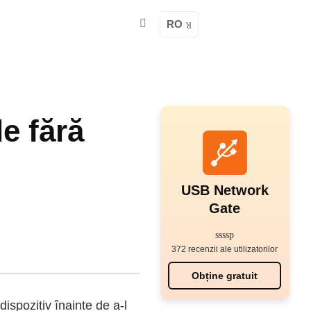
RO
e fără
USB Network
Gate
372 recenzii ale utilizatorilor
Obține gratuit
ispozitiv înainte de a-l