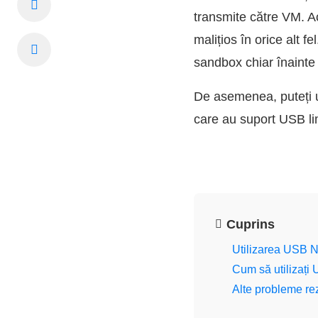
transmite către VM. Ac
malițios în orice alt 
sandbox chiar înainte 
De asemenea, puteți u
care au suport USB lim
Cuprins
Utilizarea USB N
Cum să utilizați
Alte probleme r