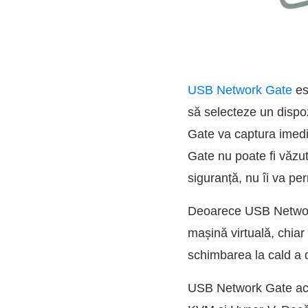
USB Network Gate
est
să selecteze un dispo
Gate va captura imedia
Gate nu poate fi văzu
siguranță, nu îi va pe
Deoarece USB Network 
mașină virtuală, chia
schimbarea la cald a 
USB Network Gate acce