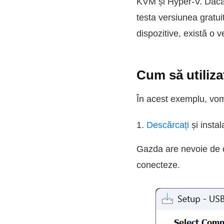
KVM și Hyper-V. Dacă 
testa versiunea gratui
dispozitive, există o v
Cum să utiliz
În acest exemplu, vom
1.
Descărcați
și insta
Gazda are nevoie de o
conecteze.