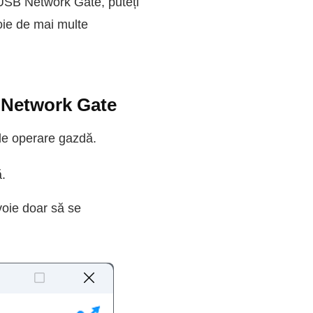
 USB Network Gate, puteți
voie de mai multe
B Network Gate
de operare gazdă.
.
voie doar să se