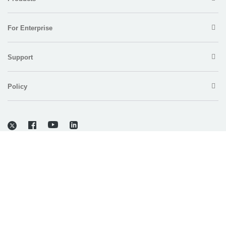
For Enterprise
Support
Policy
Copyright © 2026 Electronic Team, Inc., its affiliates and licensors.
Legal Information
.
11890 Sunrise Valley Dr, Ste 111, Reston, VA 20191, USA • +12023358465 •