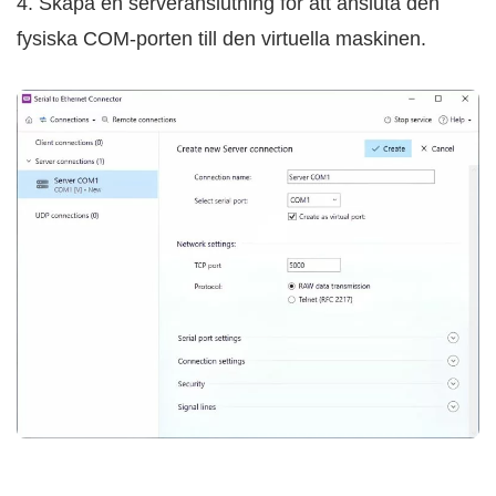
4. Skapa en serveranslutning för att ansluta den
fysiska COM-porten till den virtuella maskinen.