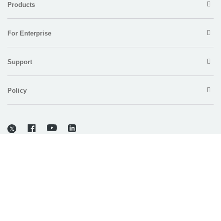
Products
For Enterprise
Support
Policy
Copyright © 2026 Electronic Team, Inc., its affiliates and licensors.
Legal Information
.
11890 Sunrise Valley Dr, Ste 111, Reston, VA 20191, USA • +12023358465 •