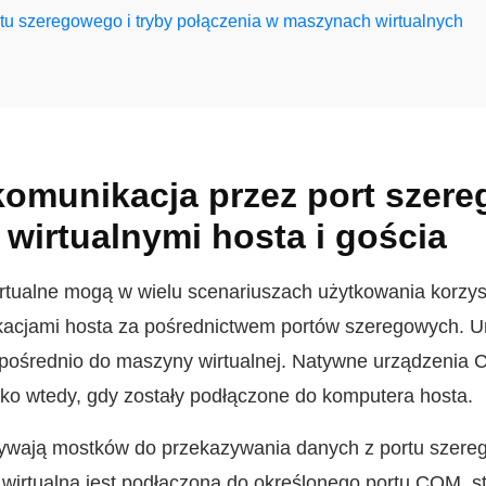
tu szeregowego i tryby połączenia w maszynach wirtualnych
 komunikacja przez port szer
wirtualnymi hosta i gościa
tualne mogą w wielu scenariuszach użytkowania korzyst
ikacjami hosta za pośrednictwem portów szeregowych.
ośrednio do maszyny wirtualnej. Natywne urządzenia 
lko wtedy, gdy zostały podłączone do komputera hosta.
żywają mostków do przekazywania danych z portu szer
wirtualna jest podłączona do określonego portu COM, st