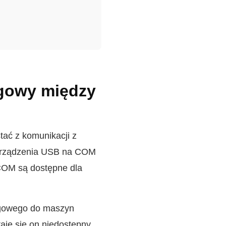
egowy między
ać z komunikacji z
 Urządzenia USB na COM
COM są dostępne dla
egowego do maszyn
aje się on niedostępny