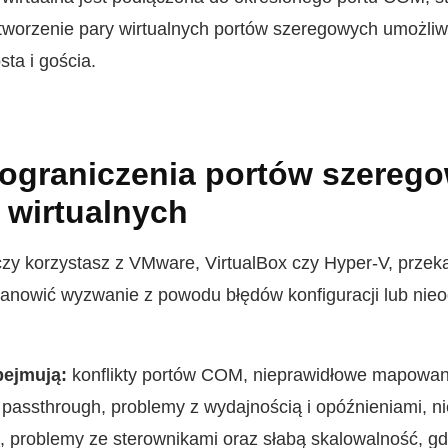
tworzenie pary wirtualnych portów szeregowych umożliw
sta i gościa.
 ograniczenia portów szereg
wirtualnych
czy korzystasz z VMware, VirtualBox czy Hyper-V, przek
nowić wyzwanie z powodu błędów konfiguracji lub nieo
ejmują:
konflikty portów COM, nieprawidłowe mapowan
 passthrough, problemy z wydajnością i opóźnieniami, n
, problemy ze sterownikami oraz słabą skalowalność, g