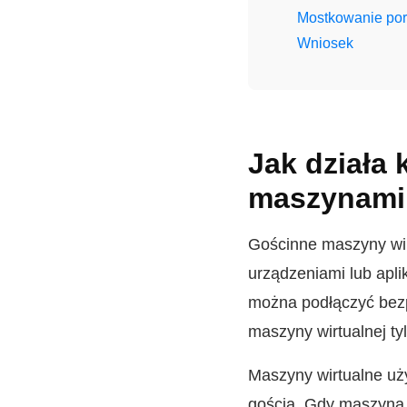
Mostkowanie por
Wniosek
Jak działa
maszynami 
Gościnne maszyny wir
urządzeniami lub apl
można podłączyć bezp
maszyny wirtualnej ty
Maszyny wirtualne u
gościa. Gdy maszyna 