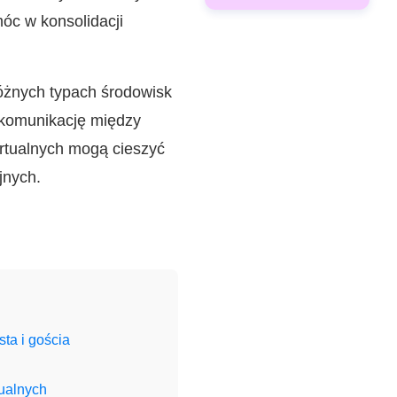
óc w konsolidacji
óżnych typach środowisk
 komunikację między
rtualnych mogą cieszyć
jnych.
ta i gościa
ualnych