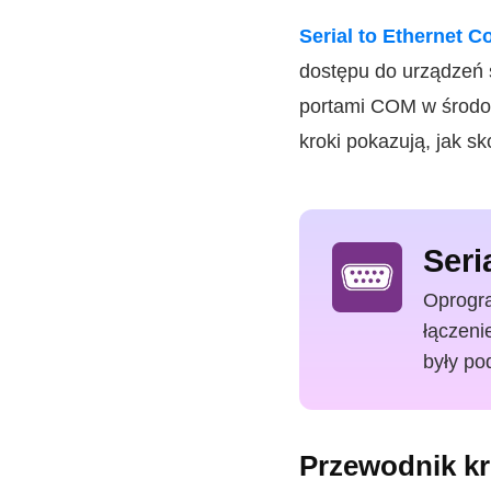
Serial to Ethernet C
dostępu do urządzeń 
portami COM w środowi
kroki pokazują, jak s
Seri
Oprogra
łączeni
były po
Przewodnik kr