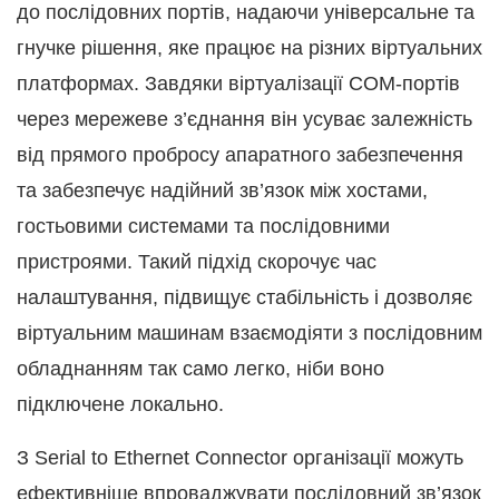
до послідовних портів, надаючи універсальне та
гнучке рішення, яке працює на різних віртуальних
платформах. Завдяки віртуалізації COM-портів
через мережеве з’єднання він усуває залежність
від прямого пробросу апаратного забезпечення
та забезпечує надійний зв’язок між хостами,
гостьовими системами та послідовними
пристроями. Такий підхід скорочує час
налаштування, підвищує стабільність і дозволяє
віртуальним машинам взаємодіяти з послідовним
обладнанням так само легко, ніби воно
підключене локально.
З Serial to Ethernet Connector організації можуть
ефективніше впроваджувати послідовний зв’язок