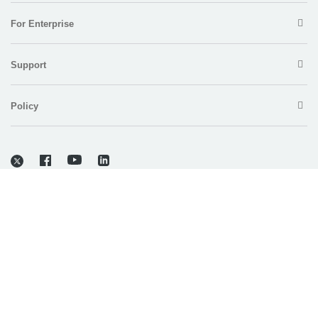
For Enterprise
Support
Policy
Copyright © 2026 Electronic Team, Inc., its affiliates and licensors.
Legal Information
.
11890 Sunrise Valley Dr, Ste 111, Reston, VA 20191, USA • +12023358465 •
support@electronic.us