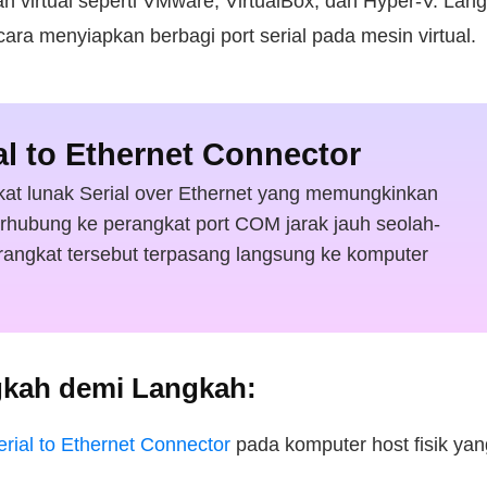
an virtual seperti VMware, VirtualBox, dan Hyper-V. La
ara menyiapkan berbagi port serial pada mesin virtual.
al to Ethernet Connector
at lunak Serial over Ethernet yang memungkinkan
rhubung ke perangkat port COM jarak jauh seolah-
rangkat tersebut terpasang langsung ke komputer
kah demi Langkah:
rial to Ethernet Connector
pada komputer host fisik ya