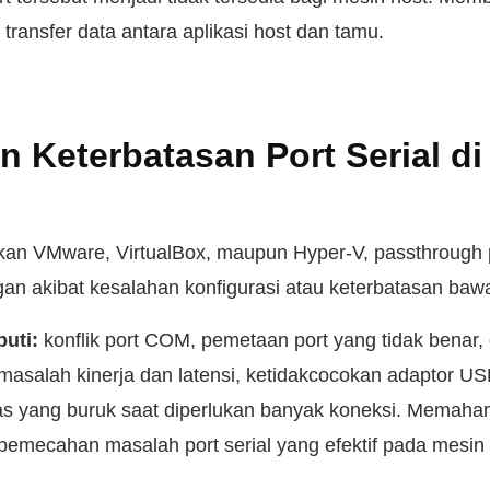
transfer data antara aplikasi host dan tamu.
n Keterbatasan Port Serial di
n VMware, VirtualBox, maupun Hyper-V, passthrough po
n akibat kesalahan konfigurasi atau keterbatasan bawaa
uti:
konflik port COM, pemetaan port yang tidak benar
 masalah kinerja dan latensi, ketidakcocokan adaptor US
litas yang buruk saat diperlukan banyak koneksi. Memah
pemecahan masalah port serial yang efektif pada mesin v