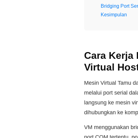
Bridging Port Se
Kesimpulan
Cara Kerja
Virtual Hos
Mesin Virtual Tamu d
melalui port serial 
langsung ke mesin vir
dihubungkan ke kompu
VM menggunakan bridg
port COM tertentu, po