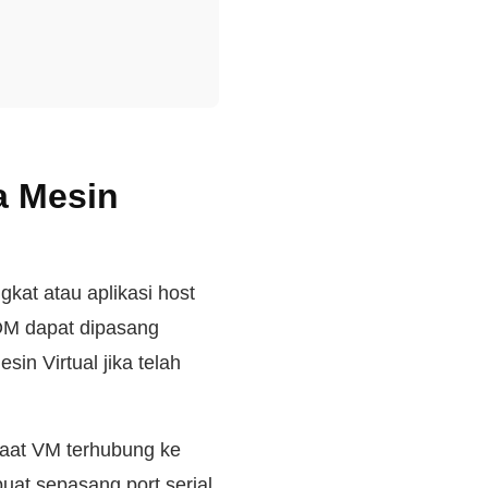
a Mesin
kat atau aplikasi host
OM dapat dipasang
in Virtual jika telah
Saat VM terhubung ke
buat sepasang port serial