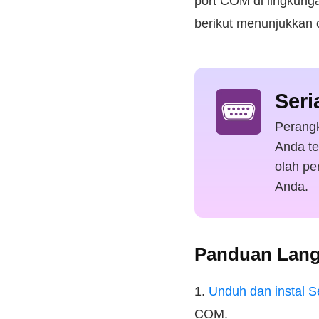
port COM di lingkung
berikut menunjukkan c
Seri
Perangk
Anda te
olah pe
Anda.
Panduan Lang
1.
Unduh dan instal Se
COM.