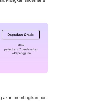
ngkah-langkah sederhana
Dapatkan Gratis
peringkat 4.7 berdasarkan
243 pengguna
ng akan membagikan port