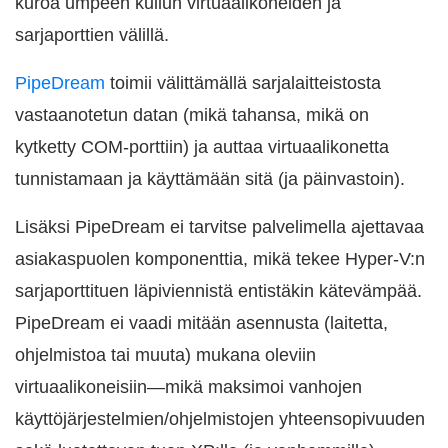
kuroa umpeen kuilun virtuaalikoneiden ja
sarjaporttien välillä.
PipeDream
toimii välittämällä sarjalaitteistosta
vastaanotetun datan (mikä tahansa, mikä on
kytketty COM-porttiin) ja auttaa virtuaalikonetta
tunnistamaan ja käyttämään sitä (ja päinvastoin).
Lisäksi PipeDream ei tarvitse palvelimella ajettavaa
asiakaspuolen komponenttia, mikä tekee Hyper-V:n
sarjaporttituen läpiviennistä entistäkin kätevämpää.
PipeDream ei vaadi mitään asennusta (laitetta,
ohjelmistoa tai muuta) mukana oleviin
virtuaalikoneisiin—mikä maksimoi vanhojen
käyttöjärjestelmien/ohjelmistojen yhteensopivuuden