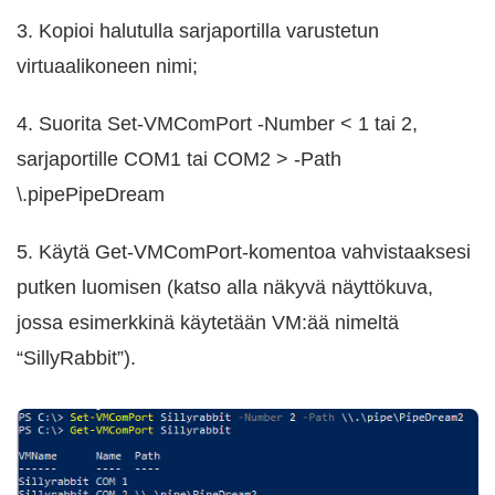
3. Kopioi halutulla sarjaportilla varustetun
virtuaalikoneen nimi;
4. Suorita Set-VMComPort -Number < 1 tai 2,
sarjaportille COM1 tai COM2 > -Path
\.pipePipeDream
5. Käytä Get-VMComPort-komentoa vahvistaaksesi
putken luomisen (katso alla näkyvä näyttökuva,
jossa esimerkkinä käytetään VM:ää nimeltä
“SillyRabbit”).