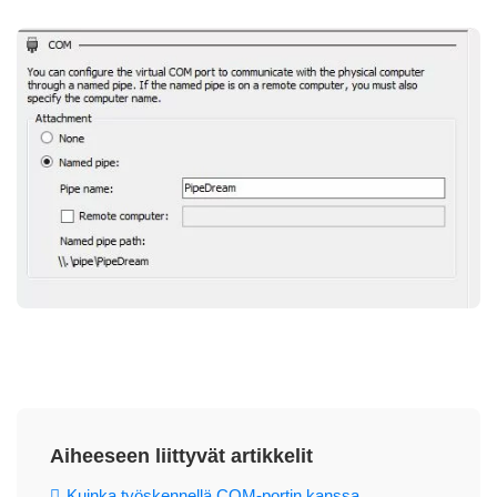
Aiheeseen liittyvät artikkelit
Kuinka työskennellä COM-portin kanssa