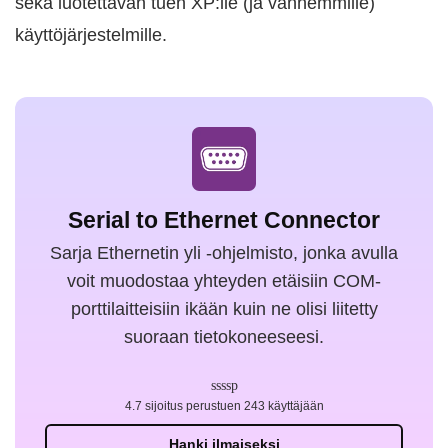
sekä luotettavan tuen XP:lle (ja vanhemmille)
käyttöjärjestelmille.
Serial to Ethernet Connector
Sarja Ethernetin yli -ohjelmisto, jonka avulla
voit muodostaa yhteyden etäisiin COM-
porttilaitteisiin ikään kuin ne olisi liitetty
suoraan tietokoneeseesi.
4.7 sijoitus perustuen 243 käyttäjään
Hanki ilmaiseksi