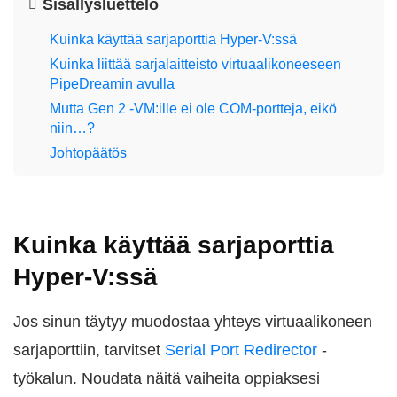
Sisällysluettelo
Kuinka käyttää sarjaporttia Hyper-V:ssä
Kuinka liittää sarjalaitteisto virtuaalikoneeseen
PipeDreamin avulla
Mutta Gen 2 -VM:ille ei ole COM-portteja, eikö
niin…?
Johtopäätös
Kuinka käyttää sarjaporttia
Hyper-V:ssä
Jos sinun täytyy muodostaa yhteys virtuaalikoneen
sarjaporttiin, tarvitset
Serial Port Redirector
-
työkalun. Noudata näitä vaiheita oppiaksesi