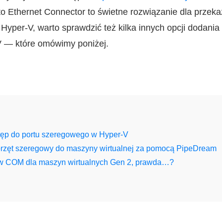
l to Ethernet Connector to świetne rozwiązanie dla przek
per-V, warto sprawdzić też kilka innych opcji dodania
 — które omówimy poniżej.
tęp do portu szeregowego w Hyper-V
przęt szeregowy do maszyny wirtualnej za pomocą PipeDream
ów COM dla maszyn wirtualnych Gen 2, prawda…?