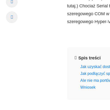
tutaj.) Chociaż Seria
szeregowego COM w Hy
szeregowego Hyper-V
Spis treści
Jak uzyskać dos
Jak podłączyć s
Ale nie ma port
Wniosek