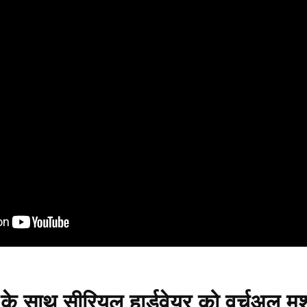
साथ सीरियल हार्डवेयर को वर्चुअल मश