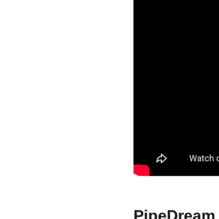
PipeDream के 