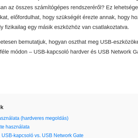
an az összes számítógépes rendszeréről? Ez lehetség
kat, előfordulhat, hogy szükségét érezte annak, hogy ho
 fizikailag egy másik eszközhöz van csatlakoztatva.
letesen bemutatjuk, hogyan oszthat meg USB-eszközöket
tféle módon – USB-kapcsoló hardver és USB Network Ga
ék
sználata (hardveres megoldás)
e használata
: USB-kapcsoló vs. USB Network Gate