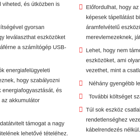
viheted, és útközben is
Előfordulhat, hogy a
képesek tápellátást bi
ítségével gyorsan
áramfelvételű eszköz
gy leválaszthat eszközöket
merevlemezeknek, ját
záférne a számítógép USB-
Lehet, hogy nem tám
eszközöket, ami oly
k energiafelügyeleti
vezethet, mint a csat
keznek, hogy szabályozni
Néhány gyengébb leh
 energiafogyasztását, és
További költséget szá
i az akkumulátor
Túl sok eszköz csatl
rendetlenséghez veze
atátvitelt támogat a nagy
kábelrendezés nélkül
itelének lehetővé tételéhez.