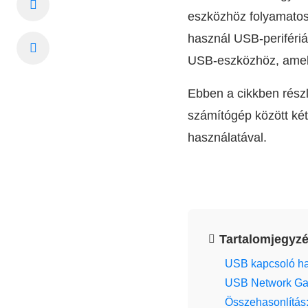
eszközhöz folyamatos
használ USB-perifériá
USB-eszközhöz, amely
Ebben a cikkben rész
számítógép között ké
használatával.
Tartalomjegyz
USB kapcsoló ha
USB Network Gat
Összehasonlítás