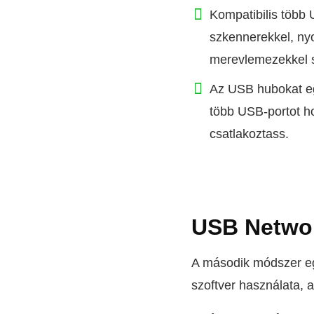
Kompatibilis több
szkennerekkel, ny
merevlemezekkel s
Az USB hubokat e
több USB-portot ho
csatlakoztass.
USB Networ
A második módszer e
szoftver használata,