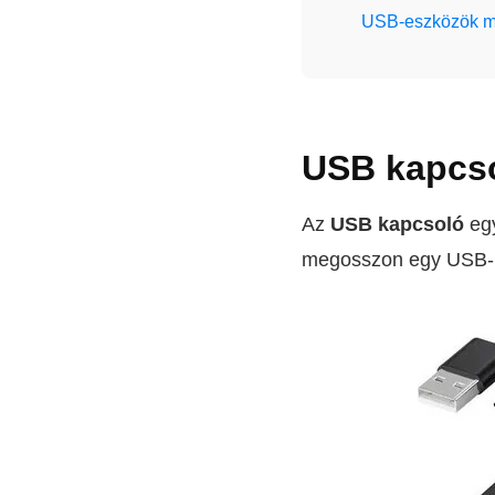
USB-eszközök me
USB kapcso
Az
USB kapcsoló
egy
megosszon egy USB-pe