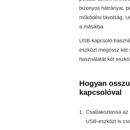
bizonyos hátrányai, p
működési távolság. U
a másikba.
USB-kapcsoló használ
eszközt megossz két 
használatát két eszkö
Hogyan osszu
kapcsolóval
Csatlakoztassa az
USB-eszközt is csat