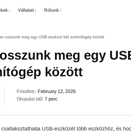
ékek
Vállalati
Rólunk
n osszunk meg egy USB-eszközt két számítógép között
osszunk meg egy US
ítógép között
Frissítve::
February 12, 2026
Olvasási idő:
7 perc
 csatlakoztathatja USB-eszközét több eszközhöz, és ho