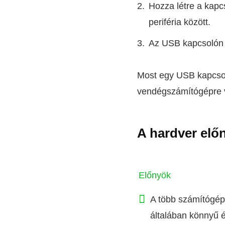
Hozza létre a kapc
periféria között.
Az USB kapcsolón
Most egy USB kapcsol
vendégszámítógépre vá
A hardver elő
Előnyök
A több számítógép
általában könnyű é