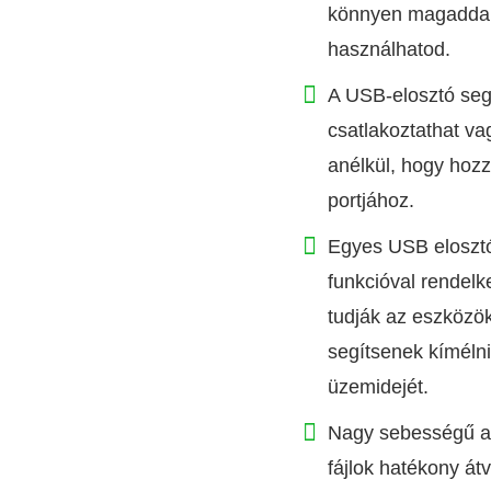
könnyen magaddal 
használhatod.
A USB-elosztó seg
csatlakoztathat va
anélkül, hogy hoz
portjához.
Egyes USB elosztó
funkcióval rendel
tudják az eszközök
segítsenek kíméln
üzemidejét.
Nagy sebességű ad
fájlok hatékony átv