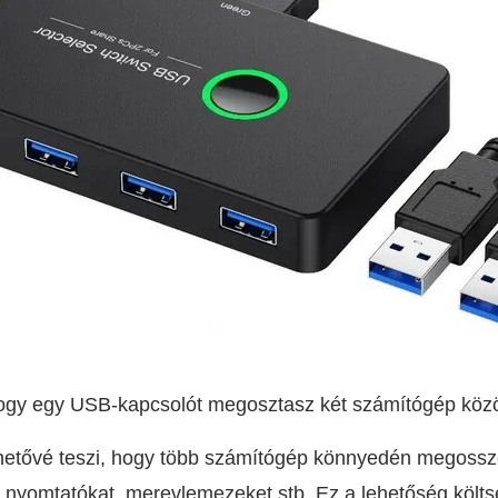
hogy egy USB-kapcsolót megosztasz két számítógép közö
hetővé teszi, hogy több számítógép könnyedén megosszo
, nyomtatókat, merevlemezeket stb. Ez a lehetőség költ