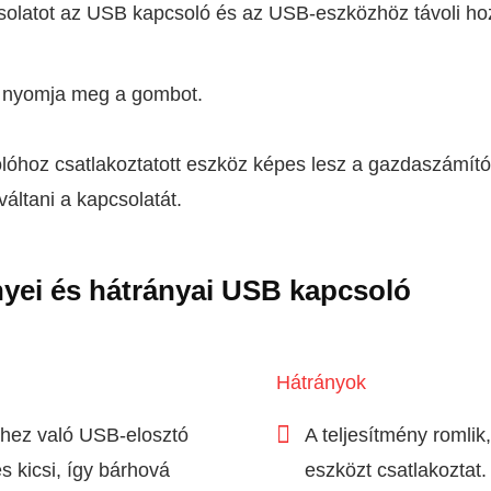
solatot az USB kapcsoló és az USB-eszközhöz távoli hoz
 nyomja meg a gombot.
óhoz csatlakoztatott eszköz képes lesz a gazdaszámító
ltani a kapcsolatát.
nyei és hátrányai USB kapcsoló
Hátrányok
hez való USB-elosztó
A teljesítmény romlik
s kicsi, így bárhová
eszközt csatlakoztat.