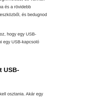
ma és a rövidebb
 eszközből, és bedugnod
hoz, hogy egy USB-
zni egy USB-kapcsoló
t USB-
ll osztania. Akár egy