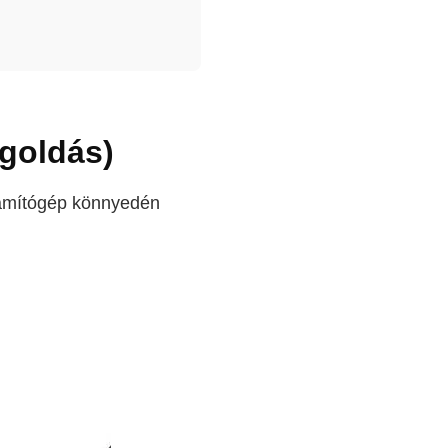
goldás)
zámítógép könnyedén