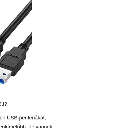
tt?
n USB-perifériákat,
ségkímélőbb, de vannak