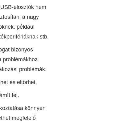
z USB-elosztók nem
ztosítani a nagy
öknek, például
ékperifériáknak stb.
ogat bizonyos
an problémákhoz
lakozási problémák.
et és eltörhet.
mít fel.
akoztatása könnyen
thet megfelelő
.