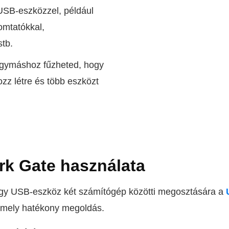
 USB-eszközzel, például
omtatókkal,
tb.
gymáshoz fűzheted, hogy
zz létre és több eszközt
k Gate használata
gy USB-eszköz két számítógép közötti megosztására a
 amely hatékony megoldás.