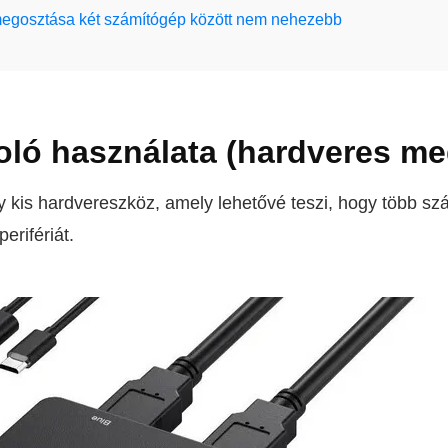
gosztása két számítógép között nem nehezebb
ló használata (hardveres me
 kis hardvereszköz, amely lehetővé teszi, hogy több s
rifériát.