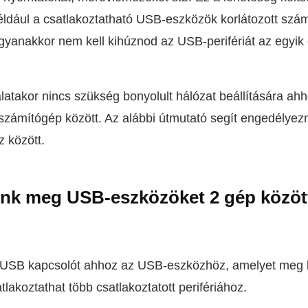
éldául a csatlakoztatható USB-eszközök korlátozott szá
gyanakkor nem kell kihúznod az USB-perifériát az egyik
atakor nincs szükség bonyolult hálózat beállítására ah
számítógép között. Az alábbi útmutató segít engedélye
z között.
nk meg USB-eszközöket 2 gép közöt
 USB kapcsolót ahhoz az USB-eszközhöz, amelyet meg ke
lakoztathat több csatlakoztatott perifériához.