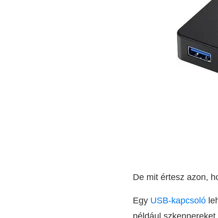
De mit értesz azon, 
Egy
USB-kapcsoló
le
például szkennereket