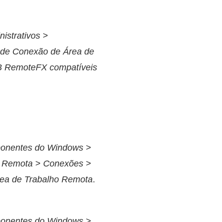
istrativos >
 de Conexão de Área de
SB RemoteFX compatíveis
ponentes do Windows >
o Remota > Conexões >
rea de Trabalho Remota
.
ponentes do Windows >