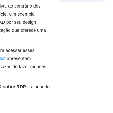
va, ao contrário dos
ície. Um exemplo
CAD por seu design
ização que oferece uma
ara acessar esses
dit
apresentam
icazes de fazer mouses
D sobre RDP
– ajudando