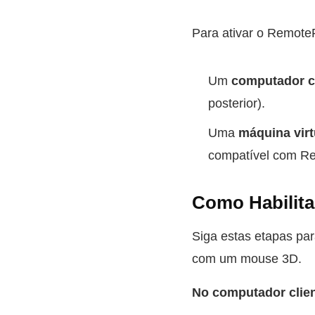
Para ativar o RemoteF
Um
computador c
posterior).
Uma
máquina virt
compatível com R
Como Habilit
Siga estas etapas par
com um mouse 3D.
No computador clie