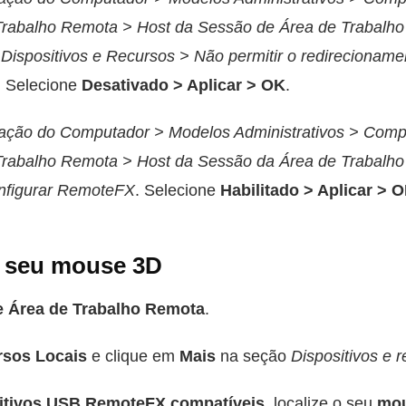
Trabalho Remota > Host da Sessão de Área de Trabalh
ispositivos e Recursos > Não permitir o redirecionamen
. Selecione
Desativado > Aplicar > OK
.
ração do Computador > Modelos Administrativos > Com
Trabalho Remota > Host da Sessão da Área de Trabalh
nfigurar RemoteFX
. Selecione
Habilitado > Aplicar > 
 seu mouse 3D
 Área de Trabalho Remota
.
sos Locais
e clique em
Mais
na seção
Dispositivos e r
itivos USB RemoteFX compatíveis
, localize o seu
mo