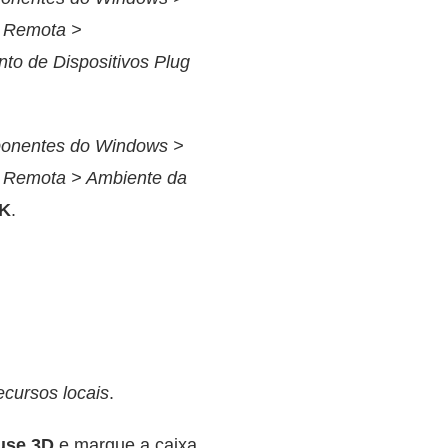
o Remota >
to de Dispositivos Plug
ponentes do Windows >
o Remota > Ambiente da
OK
.
ecursos locais
.
use 3D
e marque a caixa