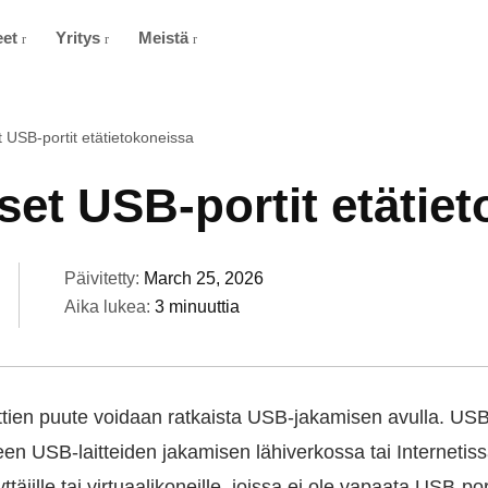
eet
Yritys
Meistä
t USB-portit etätietokoneissa
iset USB-portit etätie
Päivitetty:
March 25, 2026
Aika lukea:
3 minuuttia
tien puute voidaan ratkaista USB-jakamisen avulla. US
en USB-laitteiden jakamisen lähiverkossa tai Internetissä, 
täjille tai virtuaalikoneille, joissa ei ole vapaata USB-port