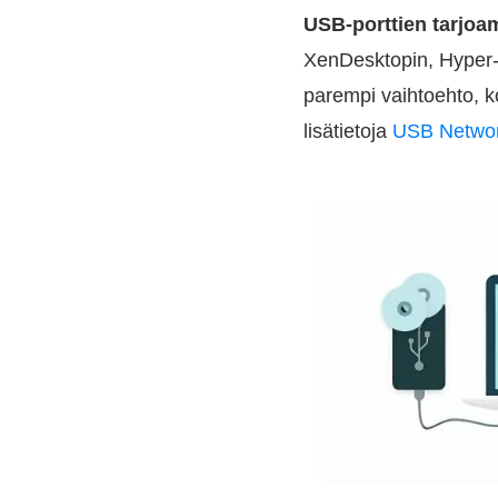
USB-porttien tarjoam
XenDesktopin, Hyper-V
parempi vaihtoehto, k
lisätietoja
USB Network