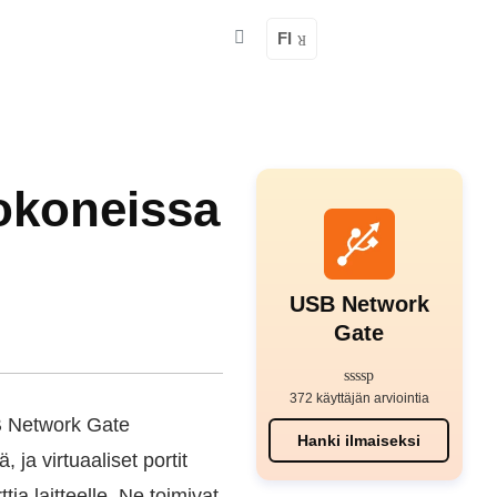
FI
tokoneissa
USB Network
Gate
372 käyttäjän arviointia
B Network Gate
Hanki ilmaiseksi
ja virtuaaliset portit
tia laitteelle. Ne toimivat