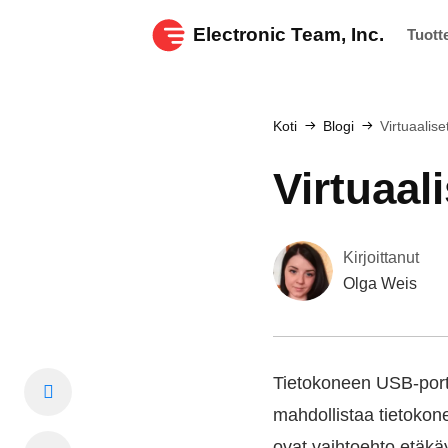
Electronic Team, Inc.
Tuott
Koti
Blogi
Virtuaalise
Virtuaal
Kirjoittanut
Olga Weis
Tietokoneen USB-port
mahdollistaa tietokone
ovat vaihtoehto etäkäyt