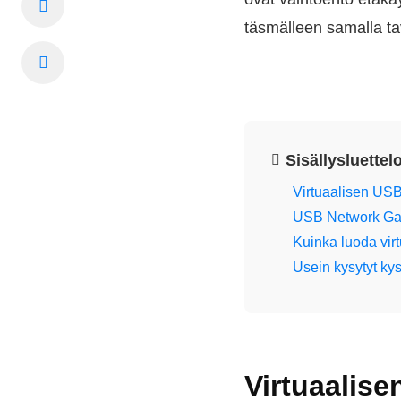
täsmälleen samalla tav
Sisällysluettel
Virtuaalisen US
USB Network Gat
Kuinka luoda vir
Usein kysytyt ky
Virtuaalis