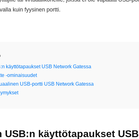
alla kuin fyysinen portti.
o
B:n käyttötapaukset USB Network Gatessa
e -ominaisuudet
tuaalinen USB-portti USB Network Gatessa
symykset
en USB:n käyttötapaukset US