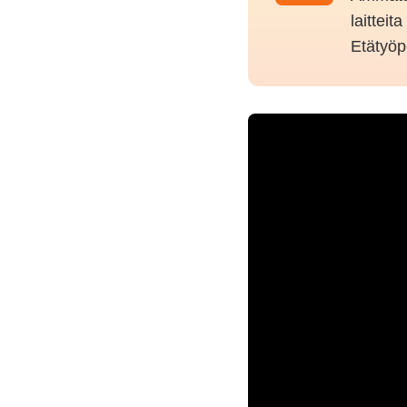
laitteit
Etätyöp