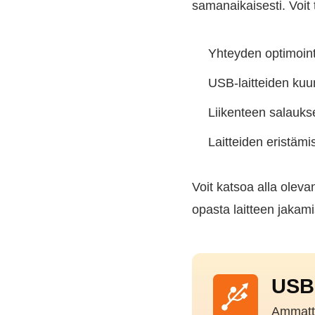
samanaikaisesti. Voit
Yhteyden optimoint
USB-laitteiden ku
Liikenteen salauk
Laitteiden eristäm
Voit katsoa alla olev
opasta laitteen jakami
USB
Ammatti