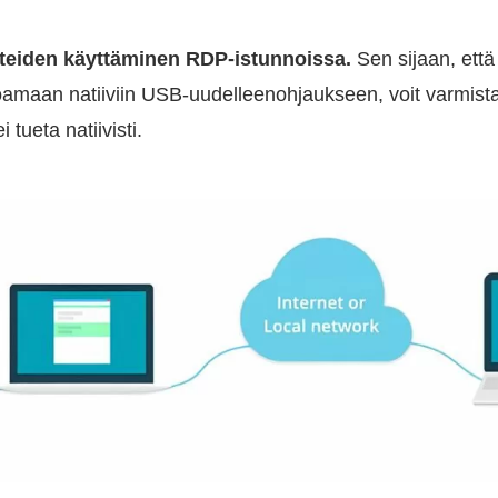
itteiden käyttäminen RDP-istunnoissa.
Sen sijaan, että
oamaan natiiviin USB-uudelleenohjaukseen, voit varmist
ei tueta natiivisti.