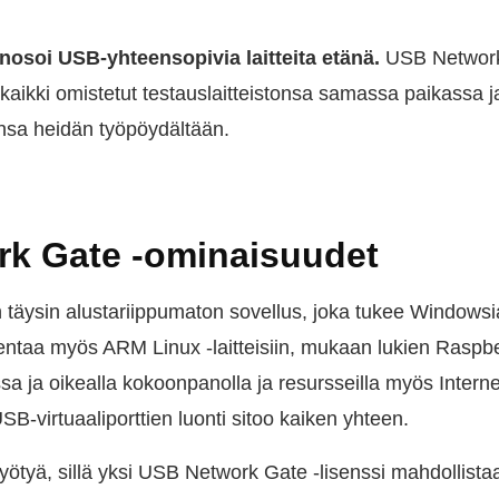
nosoi USB-yhteensopivia laitteita etänä.
USB Network 
kaikki omistetut testauslaitteistonsa samassa paikassa j
ansa heidän työpöydältään.
k Gate -ominaisuudet
täysin alustariippumaton sovellus, joka tukee Windowsi
entaa myös ARM Linux -laitteisiin, mukaan lukien Raspb
ssa ja oikealla kokoonpanolla ja resursseilla myös Interne
USB-virtuaaliporttien luonti sitoo kaiken yhteen.
hyötyä, sillä yksi USB Network Gate -lisenssi mahdollista