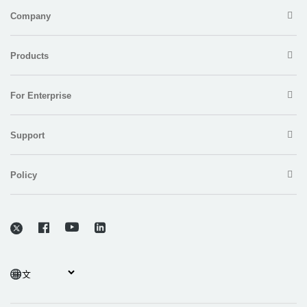
Support
Policy
Copyright © 2026 Electronic Team, Inc., its affiliates and licensors.
Legal Information
.
11890 Sunrise Valley Dr, Ste 111, Reston, VA 20191, USA • +12023358465 •
support@electronic.us