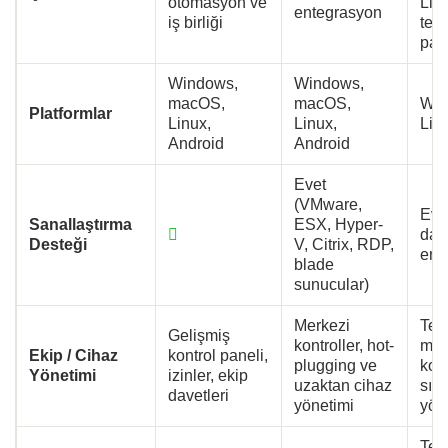
otomasyon ve
Linu
entegrasyon
iş birliği
tem
pay
Windows,
Windows,
macOS,
macOS,
Win
Platformlar
Linux,
Linux,
Lin
Android
Android
Evet
(VMware,
Evet
Sanallaştırma
ESX, Hyper-
dah
Desteği
V, Citrix, RDP,
ent
blade
sunucular)
Merkezi
Tem
Gelişmiş
kontroller, hot-
man
Ekip / Cihaz
kontrol paneli,
plugging ve
kont
Yönetimi
izinler, ekip
uzaktan cihaz
sınır
davetleri
yönetimi
yön
Tem