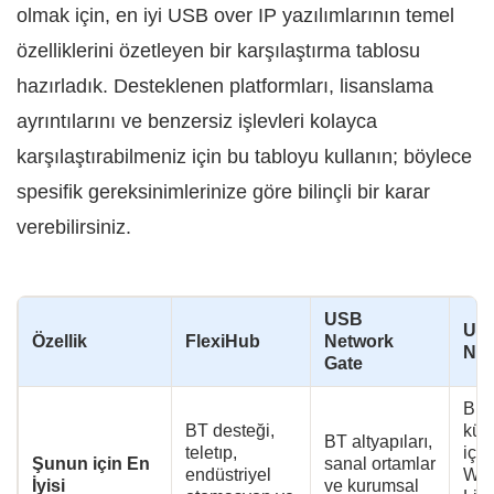
olmak için, en iyi USB over IP yazılımlarının temel
özelliklerini özetleyen bir karşılaştırma tablosu
hazırladık. Desteklenen platformları, lisanslama
ayrıntılarını ve benzersiz işlevleri kolayca
karşılaştırabilmeniz için bu tabloyu kullanın; böylece
spesifik gereksinimlerinize göre bilinçli bir karar
verebilirsiniz.
USB
USB
Özellik
FlexiHub
Network
Net
Gate
Bire
BT desteği,
küçü
BT altyapıları,
teletıp,
için
Şunun için En
sanal ortamlar
endüstriyel
Win
İyisi
ve kurumsal