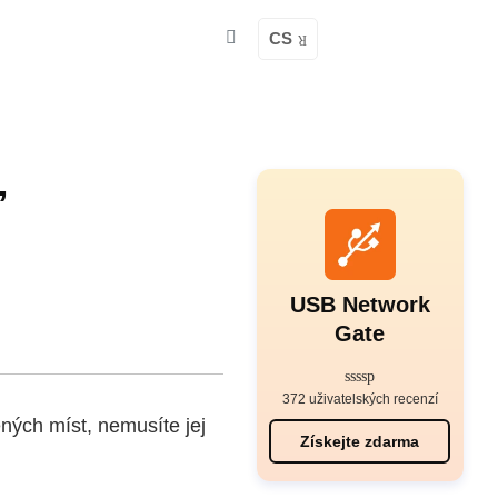
CS
ť
USB Network
Gate
372 uživatelských recenzí
ných míst, nemusíte jej
Získejte zdarma