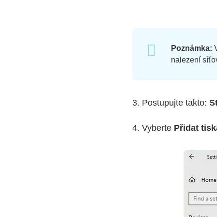
Poznámka:
V
nalezení síťo
3. Postupujte takto:
S
4. Vyberte
Přidat tis