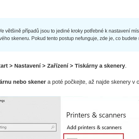
e většině případů jsou to jediné kroky potřebné k nastavení mí
vého skeneru. Pokud tento postup nefunguje, zde je, co budete 
tart > Nastavení > Zařízení > Tiskárny a skenery
.
kárnu nebo skener
a poté počkejte, až najde skenery v o