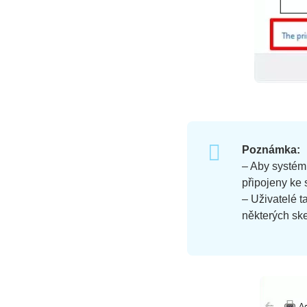
Poznámka:
– Aby systém 
připojeny ke s
– Uživatelé t
některých sk