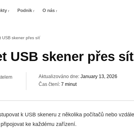
ukty
Podnik
O nás
et USB skener přes síť
et USB skener přes sí
Aktualizováno dne:
January 13, 2026
atelem
Čas čtení:
7 minut
stupovat k USB skeneru z několika počítačů nebo vzdále
ě připojovat ke každému zařízení.