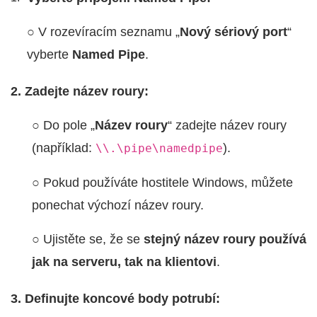
○ V rozevíracím seznamu „
Nový sériový port
“
vyberte
Named Pipe
.
2. Zadejte název roury:
○ Do pole „
Název roury
“ zadejte název roury
(například:
).
\\.\pipe\namedpipe
○ Pokud používáte hostitele Windows, můžete
ponechat výchozí název roury.
○ Ujistěte se, že se
stejný název roury používá
jak na serveru, tak na klientovi
.
3. Definujte koncové body potrubí: