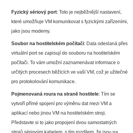
Fyzický sériový port
: Toto je nejběžnější nastavení,
které umožňuje VM komunikovat s fyzickými zařízeními,
jako jsou modemy.
Soubor na hostitelském počítači
: Data odeslaná přes
virtuální port se zapisují do souboru na hostitelském
počítači. To vám umožní zaznamenávat informace o
určitých procesech běžících ve vaší VM, což je užitečné
pro protokolování komunikace.
Pojmenovaná roura na straně hostitele
: Tím se
vytvoří přímé spojení pro výměnu dat mezi VM a
aplikací nebo jinou VM na hostitelském stroji.
Představte si to jako propojení dvou samostatných
strojů sériovým kabelem, s tím rozdílem, že jsou na