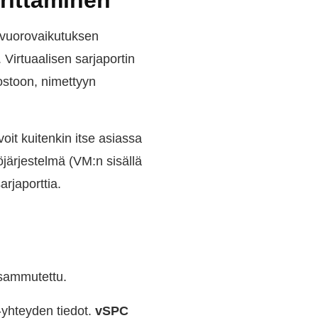
rittäminen
 vuorovaikutuksen
 Virtuaalisen sarjaportin
ostoon, nimettyyn
oit kuitenkin itse asiassa
töjärjestelmä (VM:n sisällä
arjaporttia.
o sammutettu.
C-yhteyden tiedot.
vSPC