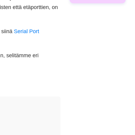
sten että etäporttien, on
 siinä
Serial Port
in, selitämme eri