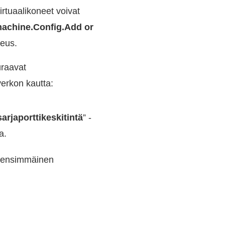
rtuaalikoneet voivat
machine.Config.Add or
keus.
uraavat
verkon kautta:
sarjaporttikeskitintä
” -
a.
n ensimmäinen