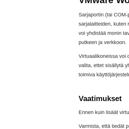
VMware Wor
Sarjaportin (tai COM-
sarjalaitteiden, kuten
voi yhdistää monin ta
putkeen ja verkkoon.
Virtuaalikoneissa voi 
valita, ettet sisällyt
toimiva käyttöjärjeste
Vaatimukset
Ennen kuin lisäät virt
Varmista, että tiedät 