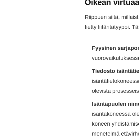
Oikean virtuaa
Riippuen siitä, millaist
tietty liitäntätyyppi. 
Fyysinen sarjapor
vuorovaikutuksessa
Tiedosto isäntät
isäntätietokoneessa
olevista prosesseis
Isäntäpuolen nime
isäntäkoneessa olev
koneen yhdistämisen
menetelmä etävirh