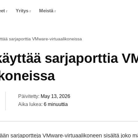
eet
Yritys
Meistä
ttää sarjaporttia VMware-virtuaalikoneissa
äyttää sarjaporttia V
ikoneissa
Päivitetty:
May 13, 2026
Aika lukea:
6 minuuttia
än sarjaportteja VMware-virtuaalikoneen sisältä joko mää