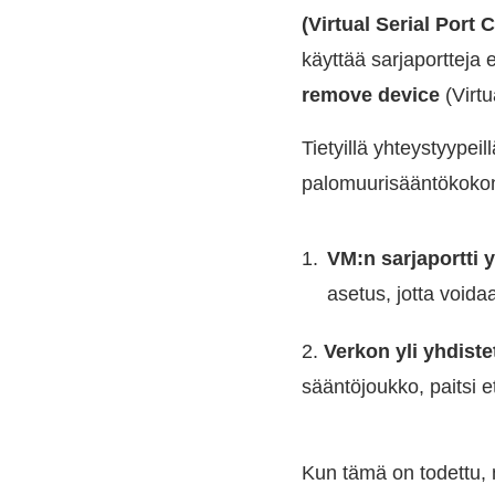
(Virtual Serial Port 
käyttää sarjaportteja
remove device
(Virtu
Tietyillä yhteystyypei
palomuurisääntökokona
VM:n sarjaportti 
asetus, jotta voida
2.
Verkon yli yhdiste
sääntöjoukko, paitsi et
Kun tämä on todettu, 