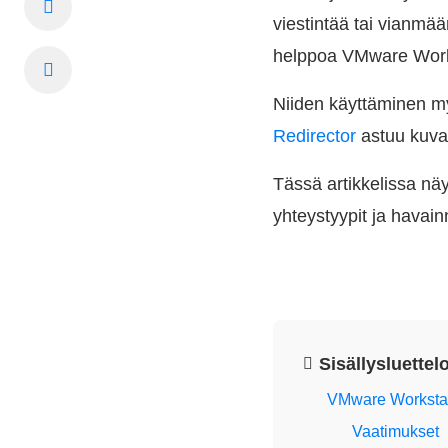
viestintää tai vianmää
helppoa VMware Works
Niiden käyttäminen my
Redirector
astuu kuva
Tässä artikkelissa näy
yhteystyypit ja havain
Sisällysluettel
VMware Workstati
Vaatimukset