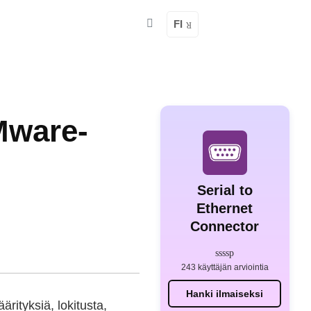
FI
Mware-
Serial to
Ethernet
Connector
243 käyttäjän arviointia
Hanki ilmaiseksi
rityksiä, lokitusta,