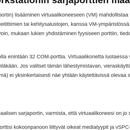
kstationin sarjaporttien mää
portin) lisääminen virtuaalikoneeseen (VM) mahdollistaa
 reitittimien tai kehitysalustojen, kanssa VM-ympäristössä.
voin, mukaan lukien yhdistäminen fyysiseen porttiin, tied
olla enintään 32 COM-porttia. Virtuaalikonetta luotaessa v
ä yhtäkään. Jos valitset tämän lähestymistavan, vieraskäyt
lmä) ei yksinkertaisesti näe yhtään käytettävissä olevaa s
uaalisen sarjaportin, varmista, että virtuaalikoneesi on j
porttisi kokoonpanoon liittyvät oikeat mediatyypit ja vSP