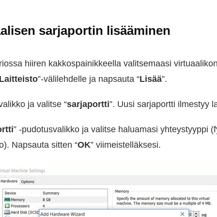
alisen sarjaportin lisääminen
ossa hiiren kakkospainikkeella valitsemaasi virtuaalikone
Laitteisto
”-välilehdelle ja napsauta “
Lisää
”.
alikko ja valitse “
sarjaportti
”. Uusi sarjaportti ilmestyy l
rtti
” -pudotusvalikko ja valitse haluamasi yhteystyyppi (fy
ko). Napsauta sitten “
OK
” viimeistelläksesi.