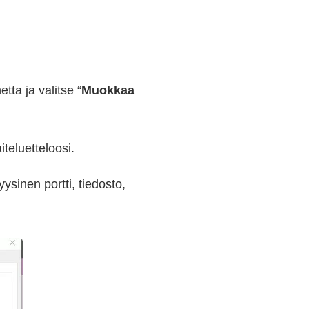
tta ja valitse “
Muokkaa
aiteluetteloosi.
ysinen portti, tiedosto,