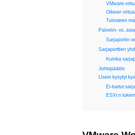
VMware-virtua
Oikean virtua
Tulosteen mä
Palvelin- vs. asi
Sarjaportin 
Sarjaporttien yh
Kuinka sarjap
Johtopäätös
Usein kysytyt ky
Ei-tuetut sarja
ESXi:n tukema