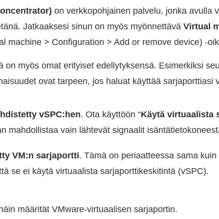
Concentrator)
on verkkopohjainen palvelu, jonka avulla vi
 etänä. Jatkaaksesi sinun on myös myönnettävä
Virtual 
al machine > Configuration > Add or remove device) -oi
llä on myös omat erityiset edellytyksensä. Esimerkiksi se
isuudet ovat tarpeen, jos haluat käyttää sarjaporttiasi 
yhdistetty vSPC:hen
. Ota käyttöön “
Käytä virtuaalista 
an mahdollistaa vain lähtevät signaalit isäntätietokoneest
tty VM:n sarjaportti
. Tämä on periaatteessa sama kui
tä se ei käytä virtuaalista sarjaporttikeskitintä (vSPC).
näin määrität VMware-virtuaalisen sarjaportin.