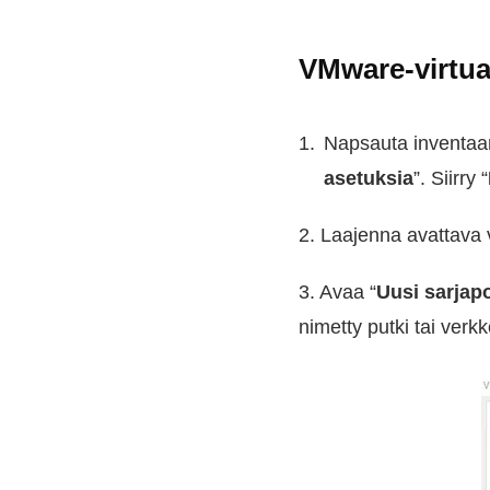
VMware-virtua
Napsauta inventaari
asetuksia
”. Siirry “
2. Laajenna avattava v
3. Avaa “
Uusi sarjapo
nimetty putki tai verk