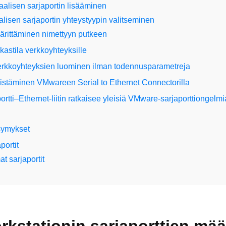
alisen sarjaportin lisääminen
alisen sarjaportin yhteystyypin valitseminen
ärittäminen nimettyyn putkeen
akastila verkkoyhteyksille
verkkoyhteyksien luominen ilman todennusparametreja
distäminen VMwareen Serial to Ethernet Connectorilla
ortti–Ethernet-liitin ratkaisee yleisiä VMware-sarjaporttiongelmi
symykset
portit
t sarjaportit