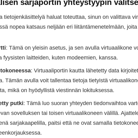
lisen sarjaportin yhteystyypin valit
a tietojenkäsittelyä haluat toteuttaa, sinun on valittava vir
Tässä nopea katsaus neljään eri liitäntämenetelmään, joita 
tti
: Tämä on yleisin asetus, ja sen avulla virtuaalikone vo
 fyysisten laitteiden, kuten modeemien, kanssa.
ietokoneessa
: Virtuaaliportin kautta lähetetty data kirjoi
. Tämän avulla voit tallentaa tietoja tietyistä virtuaalik
ta, mikä on hyödyllistä viestinnän lokituksessa.
tty putki
: Tämä luo suoran yhteyden tiedonvaihtoa vart
an sovelluksen tai toisen virtuaalikoneen välillä. Ajattele
ä sarjakaapelilla, paitsi että ne ovat samalla tietokone
eenkorjauksessa.