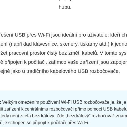
hubu.
šení USB přes Wi‑Fi jsou ideální pro uživatele, kteří ch
zení (například klávesnice, skenery, tiskárny atd.) k jed
ržet pracovní prostor čistý bez změti kabelů. V tomto sy
 připojen k počítači, zatímco vaše zařízení jsou zapoje
tejně jako u tradičního kabelového USB rozbočovače.
:
Velkým omezením používání Wi‑Fi USB rozbočovače je, že je
jit zařízení k centrálnímu rozbočovači přímo pomocí USB kabelu
 tedy není zcela bezdrátový. Zde „bezdrátový“ rozbočovač zna
 je schopen se připojit k počítači přes Wi‑Fi.