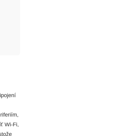
ipojení
iferiím,
ť Wi‑Fi,
stože