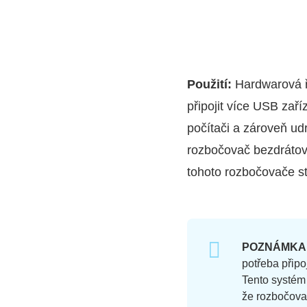
Použití:
Hardwarová ře
připojit více USB zaří
počítači a zároveň ud
rozbočovač bezdrátově
tohoto rozbočovače s
POZNÁMKA
potřeba připo
Tento systém
že rozbočovač