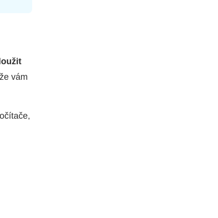
oužit
že vám
očítače,