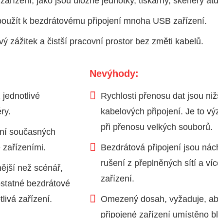
řízení, jako jsou úložné jednotky, tiskárny, skenery atd
použít k bezdrátovému připojení mnoha USB zařízení.
ý zážitek a čistší pracovní prostor bez změti kabelů.
Nevýhody:
 jednotlivé
Rychlosti přenosu dat jsou niž
ry.
kabelových připojení. Je to 
při přenosu velkých souborů.
ení současných
 zařízeními.
Bezdrátová připojení jsou nác
rušení z přeplněných sítí a ví
ější než scénář,
zařízení.
statné bezdrátové
livá zařízení.
Omezený dosah, vyžaduje, ab
připojené zařízení umístěno bl