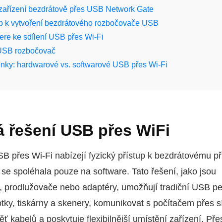
i zařízení bezdrátově přes USB Network Gate
ub k vytvoření bezdrátového rozbočovače USB
Here ke sdílení USB přes Wi‑Fi
USB rozbočovač
nky: hardwarové vs. softwarové USB přes Wi‑Fi
 řešení USB přes WiFi
 přes Wi‑Fi nabízejí fyzický přístup k bezdrátovému př
 se spoléhala pouze na software. Tato řešení, jako jsou
 prodlužovače nebo adaptéry, umožňují tradiční USB per
otky, tiskárny a skenery, komunikovat s počítačem přes sí
ť kabelů a poskytuje flexibilnější umístění zařízení. Pře