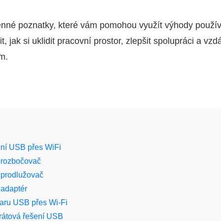
cenné poznatky, které vám pomohou využít výhody použí
t, jak si uklidit pracovní prostor, zlepšit spolupráci a vzd
ím.
ní USB přes WiFi
 rozbočovač
prodlužovač
adaptér
ru USB přes Wi‑Fi
rátová řešení USB