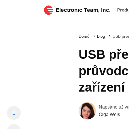
Electronic Team, Inc.
Prod
Domů
Blog
USB přes
USB pře
průvodc
zařízení
Napsáno uživ
Olga Weis