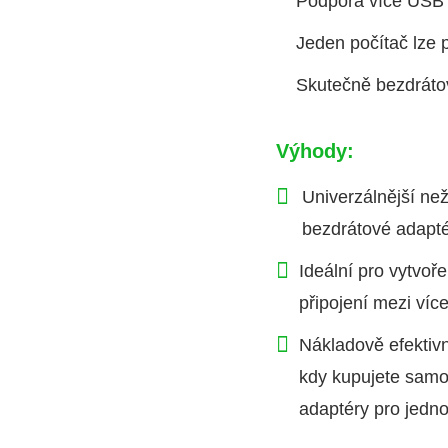
Podpora více USB za
Jeden počítač lze 
Skutečně bezdrátov
Výhody:
Univerzálnější než
bezdrátové adapté
Ideální pro vytvoř
připojení mezi více
Nákladově efektivn
kdy kupujete samo
adaptéry pro jednot