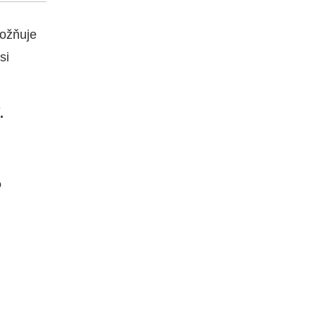
možňuje
si
.
o