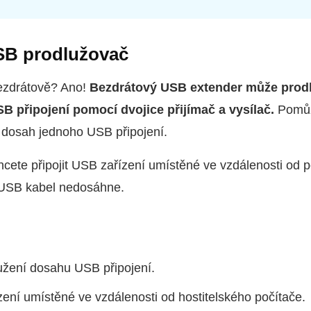
SB prodlužovač
ezdrátově? Ano!
Bezdrátový USB extender může prodl
B připojení pomocí dvojice přijímač a vysílač.
Pomů
 dosah jednoho USB připojení.
chcete připojit USB zařízení umístěné ve vzdálenosti od p
 USB kabel nedosáhne.
užení dosahu USB připojení.
zení umístěné ve vzdálenosti od hostitelského počítače.