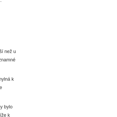
.
ší než u
významné
hylná k
ce
y bylo
íže k