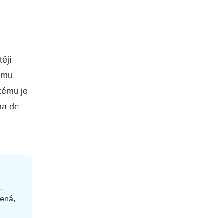
tějí
nomu
stému je
na do
.
mená,