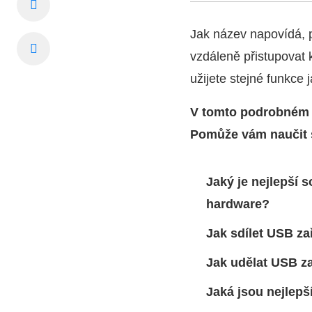
Jak název napovídá, p
vzdáleně přistupovat k
užijete stejné funkce
V tomto podrobném 
Pomůže vám naučit 
Jaký je nejlepší 
hardware?
Jak sdílet USB za
Jak udělat USB z
Jaká jsou nejlepš