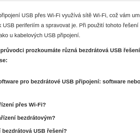
řipojení USB přes Wi‑Fi využívá sítě Wi‑Fi, což vám u
 USB periferiím a spravovat je. Při použití tohoto řešení 
 jako u kabelových USB připojení.
průvodci prozkoumáte různá bezdrátová USB řešení
se:
software pro bezdrátové USB připojení: software neb
řízení přes Wi‑Fi?
ařízení bezdrátovým?
í bezdrátová USB řešení?