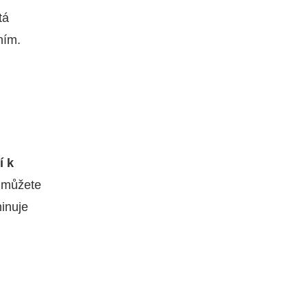
tá
ním.
í k
j můžete
inuje