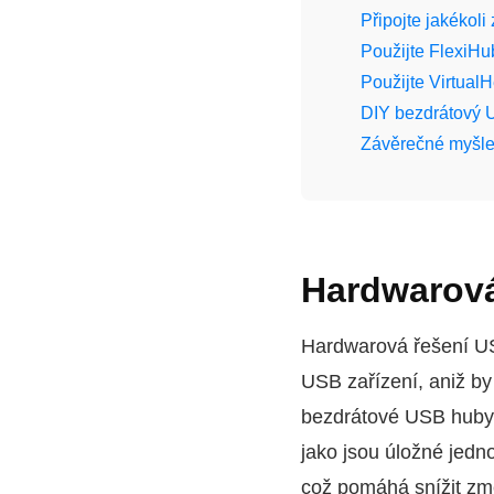
Připojte jakékol
Použijte FlexiH
Použijte Virtual
DIY bezdrátový 
Závěrečné myšle
Hardwarová
Hardwarová řešení USB
USB zařízení, aniž by
bezdrátové USB huby,
jako jsou úložné jedn
což pomáhá snížit změ