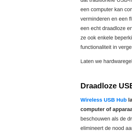
dat traditionele USB-
een computer kan com
verminderen en een fl
een echt draadloze e
ze ook enkele beperki
functionaliteit in ver
Laten we hardwaregeb
Draadloze US
Wireless USB Hub
l
computer of apparaa
beschouwen als de dr
elimineert de nood aa