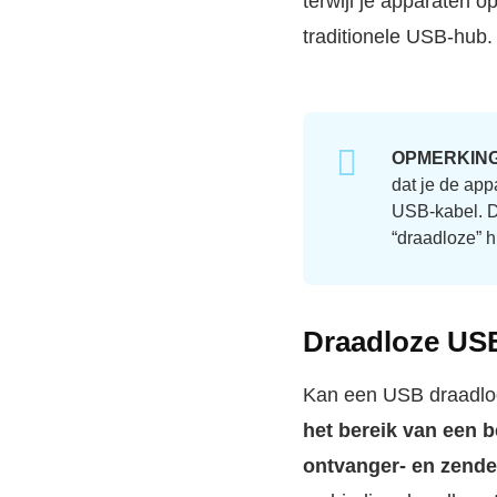
terwijl je apparaten 
traditionele USB-hub.
OPMERKING
dat je de app
USB-kabel. Di
“draadloze” 
Draadloze USB
Kan een USB draadlo
het bereik van een 
ontvanger- en zende