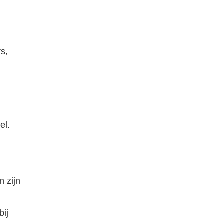
s,
el.
 zijn
bij