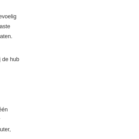
evoelig
laste
aten.
j de hub
één
r
uter,