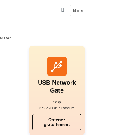
BE
araten
USB Network
n
Gate
372 avis d'utilisateurs
Obtenez
gratuitement