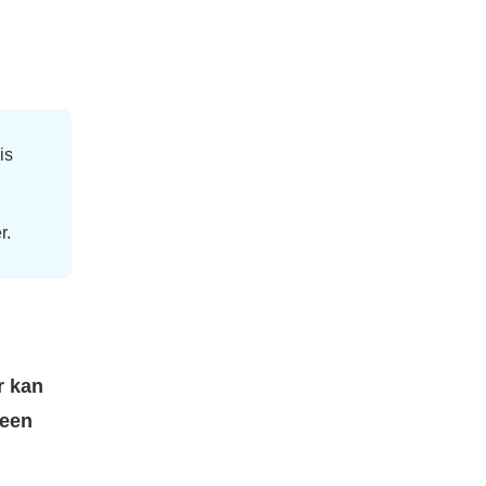
is
r.
r kan
 een