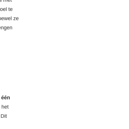
rs met
oel te
oewel ze
rengen
 één
 het
Dit