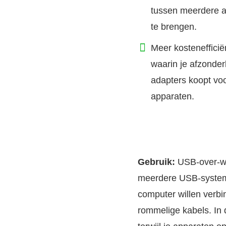
tussen meerdere a
te brengen.
Meer kostenefficië
waarin je afzonder
adapters koopt voo
apparaten.
Gebruik:
USB-over-wif
meerdere USB-systeme
computer willen verbi
rommelige kabels. In 