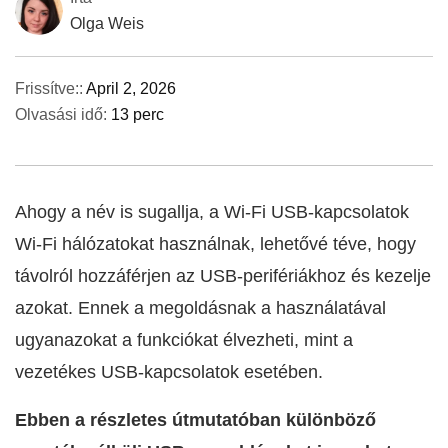
Olga Weis
Frissítve::
April 2, 2026
Olvasási idő:
13 perc
Ahogy a név is sugallja, a Wi‑Fi USB-kapcsolatok
Wi‑Fi hálózatokat használnak, lehetővé téve, hogy
távolról hozzáférjen az USB-perifériákhoz és kezelje
azokat. Ennek a megoldásnak a használatával
ugyanazokat a funkciókat élvezheti, mint a
vezetékes USB-kapcsolatok esetében.
Ebben a részletes útmutatóban különböző