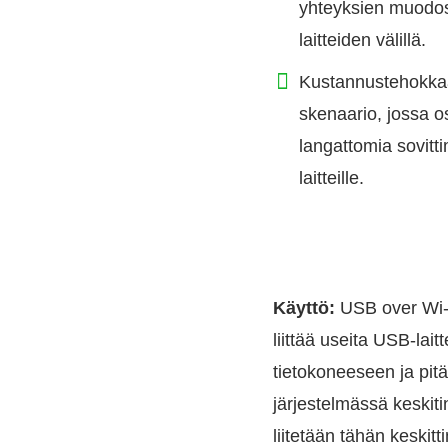
yhteyksien muodo
laitteiden välillä.
Kustannustehokka
skenaario, jossa ost
langattomia sovittim
laitteille.
Käyttö:
USB over Wi-Fi 
liittää useita USB-lait
tietokoneeseen ja pitä
järjestelmässä keskiti
liitetään tähän keskit