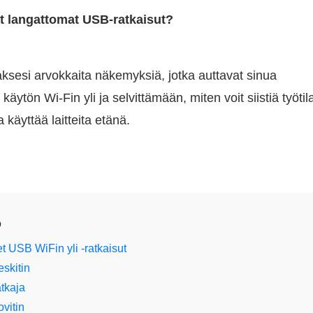
t langattomat USB-ratkaisut?
ksesi arvokkaita näkemyksiä, jotka auttavat sinua
tön Wi-Fin yli ja selvittämään, miten voit siistiä työtila
 käyttää laitteita etänä.
o
et USB WiFin yli -ratkaisut
skitin
tkaja
vitin