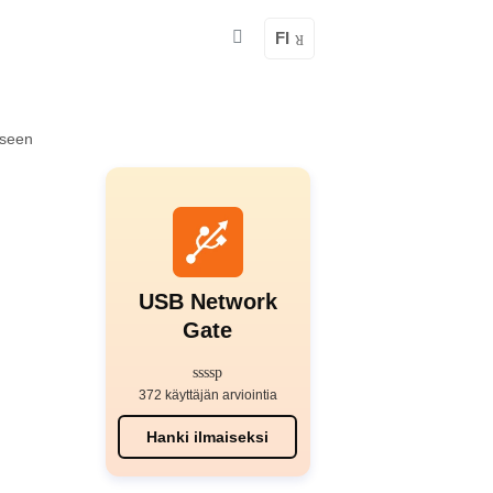
FI
iseen
USB Network
Gate
372 käyttäjän arviointia
Hanki ilmaiseksi