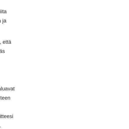
iita
a ja
, että
mäs
aluavat
hteen
tteesi
.