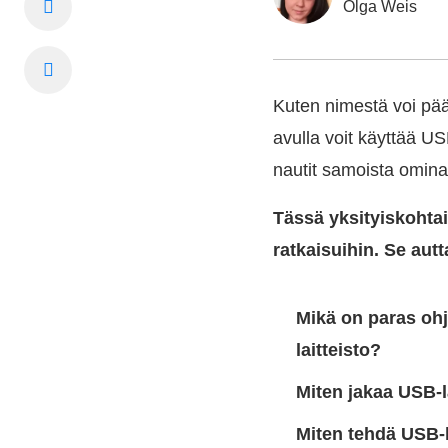
Olga Weis
Kuten nimestä voi pää
avulla voit käyttää USB
nautit samoista omina
Tässä yksityiskohtai
ratkaisuihin. Se aut
Mikä on paras oh
laitteisto?
Miten jakaa USB-la
Miten tehdä USB-l