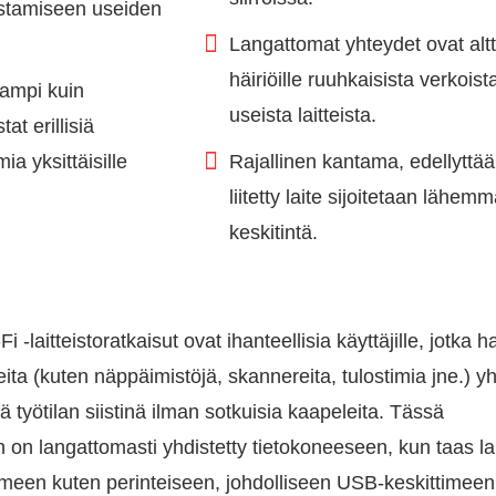
stamiseen useiden
Langattomat yhteydet ovat altt
häiriöille ruuhkaisista verkoist
ampi kuin
useista laitteista.
at erillisiä
ia yksittäisille
Rajallinen kantama, edellyttää
liitetty laite sijoitetaan lähem
keskitintä.
-laitteistoratkaisut ovat ihanteellisia käyttäjille, jotka h
teita (kuten näppäimistöjä, skannereita, tulostimia jne.) y
ä työtilan siistinä ilman sotkuisia kaapeleita. Tässä
n on langattomasti yhdistetty tietokoneeseen, kun taas lai
timeen kuten perinteiseen, johdolliseen USB-keskittimeen