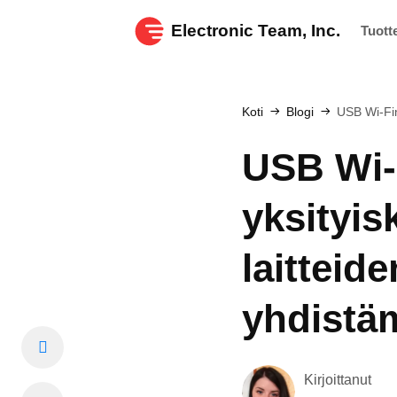
Electronic Team, Inc.
Tuott
Koti
Blogi
USB Wi-Fin
USB Wi-
yksityi
laitteid
yhdistä
Kirjoittanut