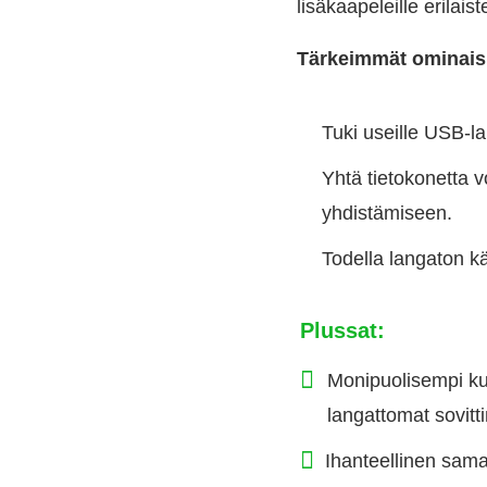
lisäkaapeleille erilaist
Tärkeimmät ominais
Tuki useille USB-lai
Yhtä tietokonetta 
yhdistämiseen.
Todella langaton kä
Plussat:
Monipuolisempi kui
langattomat sovitt
Ihanteellinen sam