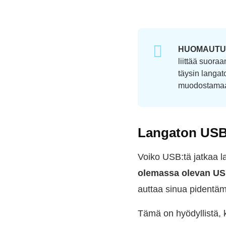
HUOMAUTU
liittää suora
täysin langato
muodostamaan
Langaton USB-
Voiko USB:tä jatkaa l
olemassa olevan USB
auttaa sinua pidentä
Tämä on hyödyllistä, k