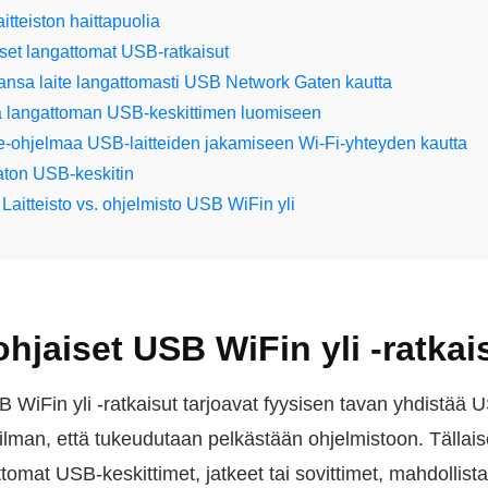
itteiston haittapuolia
set langattomat USB-ratkaisut
ansa laite langattomasti USB Network Gaten kautta
a langattoman USB-keskittimen luomiseen
e-ohjelmaa USB-laitteiden jakamiseen Wi-Fi-yhteyden kautta
gaton USB-keskitin
Laitteisto vs. ohjelmisto USB WiFin yli
ohjaiset USB WiFin yli -ratkai
B WiFin yli -ratkaisut tarjoavat fyysisen tavan yhdistää 
i ilman, että tukeudutaan pelkästään ohjelmistoon. Tällais
ttomat USB-keskittimet, jatkeet tai sovittimet, mahdollist