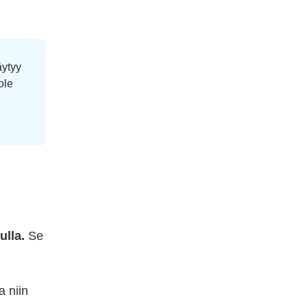
äytyy
ole
ulla.
Se
a niin