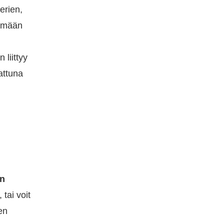
erien,
tämään
 liittyy
attuna
en
 tai voit
en