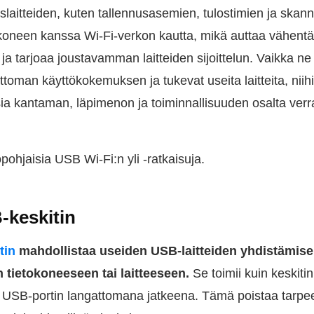
laitteiden, kuten tallennusasemien, tulostimien ja skann
koneen kanssa Wi-Fi-verkon kautta, mikä auttaa vähen
a tarjoaa joustavamman laitteiden sijoittelun. Vaikka ne
ttoman käyttökokemuksen ja tukevat useita laitteita, niihin
ksia kantaman, läpimenon ja toiminnallisuuden osalta verr
opohjaisia USB Wi-Fi:n yli -ratkaisuja.
-keskitin
tin
mahdollistaa useiden USB-laitteiden yhdistämis
 tietokoneeseen tai laitteeseen.
Se toimii kuin keskitin,
si USB-portin langattomana jatkeena. Tämä poistaa tarpe