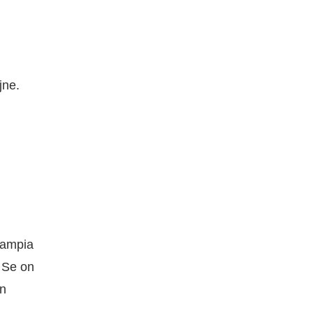
jne.
aampia
. Se on
en