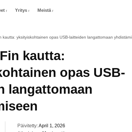
eet
Yritys
Meistä
 kautta: yksityiskohtainen opas USB-laitteiden langattomaan yhdistäm
Fin kautta:
skohtainen opas USB-
en langattomaan
miseen
Päivitetty:
April 1, 2026