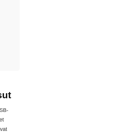
sut
USB-
et
avat