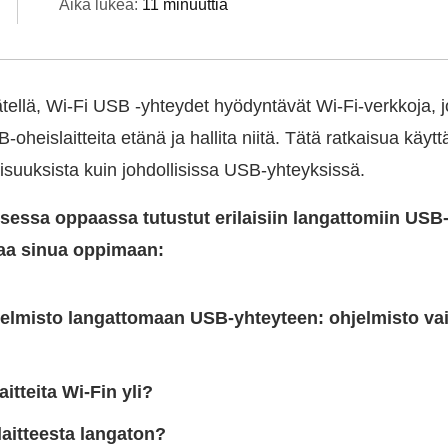
Aika lukea:
11 minuuttia
tellä, Wi-Fi USB -yhteydet hyödyntävät Wi-Fi-verkkoja, 
-oheislaitteita etänä ja hallita niitä. Tätä ratkaisua käyt
isuuksista kuin johdollisissa USB-yhteyksissä.
sessa oppaassa tutustut erilaisiin langattomiin USB
taa sinua oppimaan:
jelmisto langattomaan USB-yhteyteen: ohjelmisto va
itteita Wi-Fin yli?
aitteesta langaton?