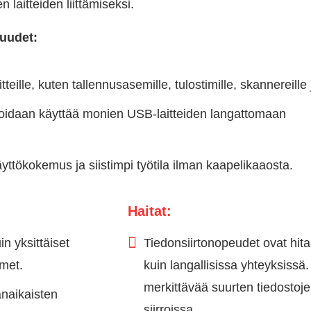
en laitteiden liittämiseksi.
uudet:
tteille, kuten tallennusasemille, tulostimille, skannereille 
voidaan käyttää monien USB-laitteiden langattomaan
yttökokemus ja siistimpi työtila ilman kaapelikaaosta.
Haitat:
n yksittäiset
Tiedonsiirtonopeudet ovat hit
imet.
kuin langallisissa yhteyksissä
merkittävää suurten tiedostoj
anaikaisten
siirroissa.