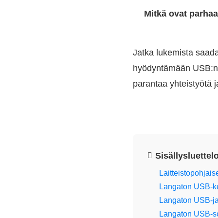
Mitkä ovat parhaa
Jatka lukemista saada
hyödyntämään USB:n käy
parantaa yhteistyötä ja
Sisällysluettel
Laitteistopohjais
Langaton USB-ke
Langaton USB-ja
Langaton USB-so