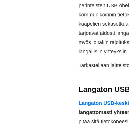
perinteisten USB-oheis
kommunikoinnin tieto
kaapelien sekasotkua j
tarjoavat aidosti langa
myös joitakin rajoitu
langallisiin yhteyksiin.
Tarkastellaan laitteist
Langaton USB
Langaton USB-keski
langattomasti yhteen
pitää sitä tietokonee