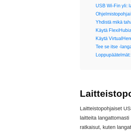
USB Wi-Fin yli: la
Ohjelmistopohjai
Yhdistä mikä tah
Käytä FlexiHubi
Käytä VirtualHer
Tee se itse -lan
Loppupäätelmät: 
Laitteistop
Laitteistopohjaiset US
laitteita langattomast
ratkaisut, kuten langa