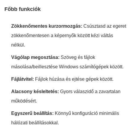
Főbb funkciók
Zökkenőmentes kurzormozgás:
Csúsztasd az egeret
zökkenőmentesen a képernyők között kézi váltás
nélkül.
Vágólap megosztása:
Szöveg és fájlok
másolása/beillesztése Windows számítógépek között.
Fájlátvitel:
Fájlok húzása és ejtése gépek között.
Alacsony késleltetés:
Gyors válaszidő a zavartalan
működésért.
Egyszerű beállítás:
Könnyű konfiguráció minimális
hálózati beállításokkal.