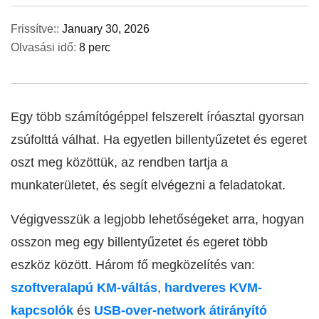
Frissítve::
January 30, 2026
Olvasási idő:
8 perc
Egy több számítógéppel felszerelt íróasztal gyorsan
zsúfolttá válhat. Ha egyetlen billentyűzetet és egeret
oszt meg közöttük, az rendben tartja a
munkaterületet, és segít elvégezni a feladatokat.
Végigvesszük a legjobb lehetőségeket arra, hogyan
osszon meg egy billentyűzetet és egeret több
eszköz között. Három fő megközelítés van:
szoftveralapú KM-váltás
,
hardveres KVM-
kapcsolók
és
USB-over-network átirányító