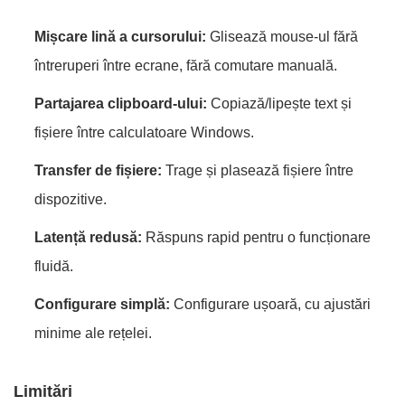
Mișcare lină a cursorului:
Glisează mouse-ul fără
întreruperi între ecrane, fără comutare manuală.
Partajarea clipboard-ului:
Copiază/lipește text și
fișiere între calculatoare Windows.
Transfer de fișiere:
Trage și plasează fișiere între
dispozitive.
Latență redusă:
Răspuns rapid pentru o funcționare
fluidă.
Configurare simplă:
Configurare ușoară, cu ajustări
minime ale rețelei.
Limitări