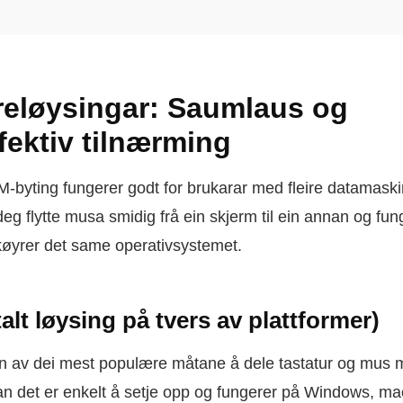
eløysingar: Saumlaus og
fektiv tilnærming
byting fungerer godt for brukarar med fleire datamaski
deg flytte musa smidig frå ein skjerm til ein annan og fun
køyrer det same operativsystemet.
talt løysing på tvers av plattformer)
n av dei mest populære måtane å dele tastatur og mus m
an det er enkelt å setje opp og fungerer på Windows, m