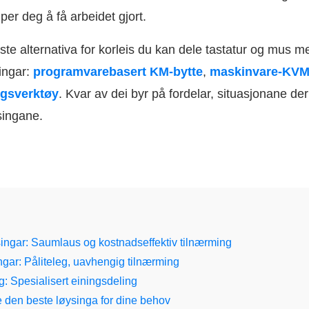
per deg å få arbeidet gjort.
te alternativa for korleis du kan dele tastatur og mus me
mingar:
programvarebasert KM-bytte
,
maskinvare-KVM-
ngsverktøy
. Kvar av dei byr på fordelar, situasjonane de
singane.
ngar: Saumlaus og kostnadseffektiv tilnærming
gar: Påliteleg, uavhengig tilnærming
: Spesialisert einingsdeling
e den beste løysinga for dine behov