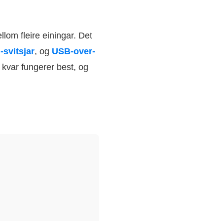
llom fleire einingar. Det
svitsjar
, og
USB-over-
r kvar fungerer best, og