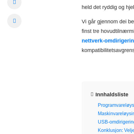
held det ryddig og hjel
Vi går gjennom dei bes
finst tre hovudtilnær
nettverk-omdirigeri
kompatibilitetsavgren
Innhaldsliste
Programvareløysi
Maskinvareløysin
USB-omdirigering
Konklusjon: Velj