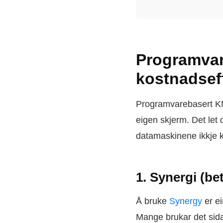
Programvar
kostnadsef
Programvarebasert KM-
eigen skjerm. Det let 
datamaskinene ikkje 
1. Synergi (be
Å bruke
Synergy
er ei
Mange brukar det sid