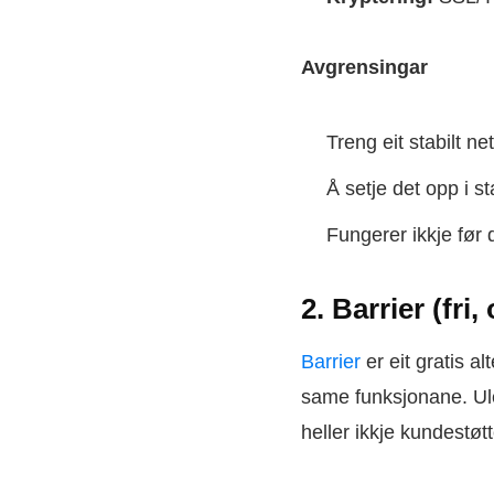
Avgrensingar
Treng eit stabilt ne
Å setje det opp i s
Fungerer ikkje før 
2. Barrier (fri
Barrier
er eit gratis a
same funksjonane. Ulem
heller ikkje kundestøtt