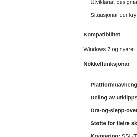
Utviklarar, designa
Situasjonar der kry
Kompatibilitet
Windows 7 og nyare, m
Nøkkelfunksjonar
Plattformuavheng
Deling av utklipps
Dra-og-slepp-over
Støtte for fleire s
Kryptering:
SSL/TL