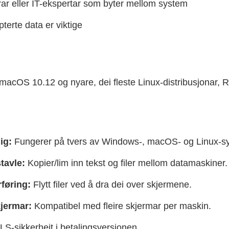
rar eller IT-ekspertar som byter mellom system
pterte data er viktige
acOS 10.12 og nyare, dei fleste Linux-distribusjonar, 
ig:
Fungerer på tvers av Windows-, macOS- og Linux-s
tavle:
Kopier/lim inn tekst og filer mellom datamaskiner.
føring:
Flytt filer ved å dra dei over skjermene.
kjermar:
Kompatibel med fleire skjermar per maskin.
S-sikkerheit i betalingsversjonen.