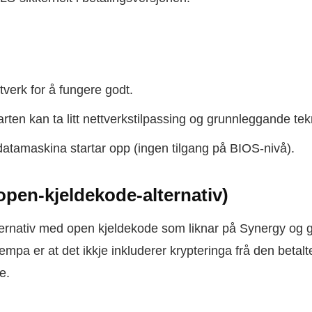
ttverk for å fungere godt.
tarten kan ta litt nettverkstilpassing og grunnleggande t
datamaskina startar opp (ingen tilgang på BIOS-nivå).
, open-kjeldekode-alternativ)
lternativ med open kjeldekode som liknar på Synergy og gi
pa er at det ikkje inkluderer krypteringa frå den betalte
e.