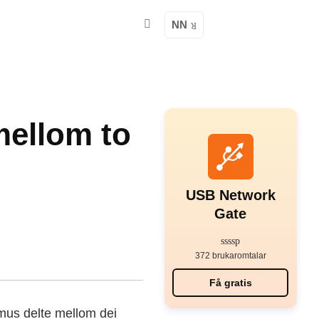
NN
mellom to
USB Network
Gate
372 brukaromtalar
Få gratis
i mus delte mellom dei