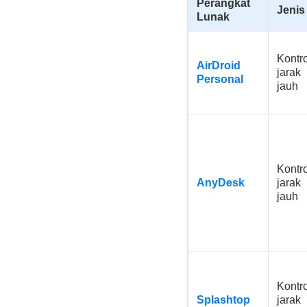
Perangkat
Jenis
Lunak
Kontro
AirDroid
jarak
Personal
jauh
Kontro
AnyDesk
jarak
jauh
Kontro
Splashtop
jarak