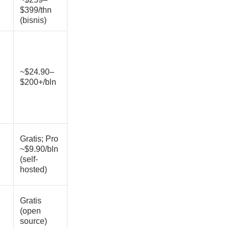
$399/thn
(bisnis)
~$24.90–
$200+/bln
Gratis; Pro
~$9.90/bln
(self-
hosted)
Gratis
(open
source)