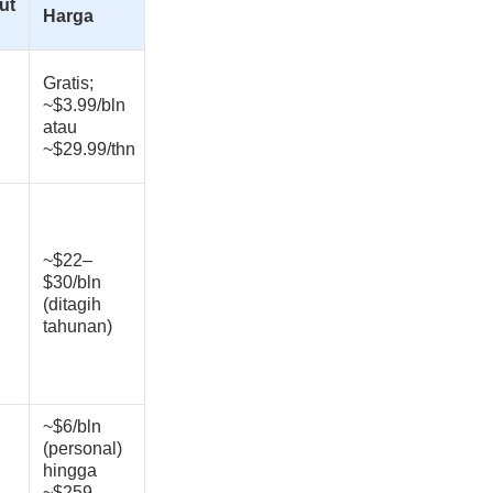
ut
Harga
Gratis;
~$3.99/bln
atau
~$29.99/thn
~$22–
$30/bln
(ditagih
tahunan)
~$6/bln
(personal)
hingga
~$259–