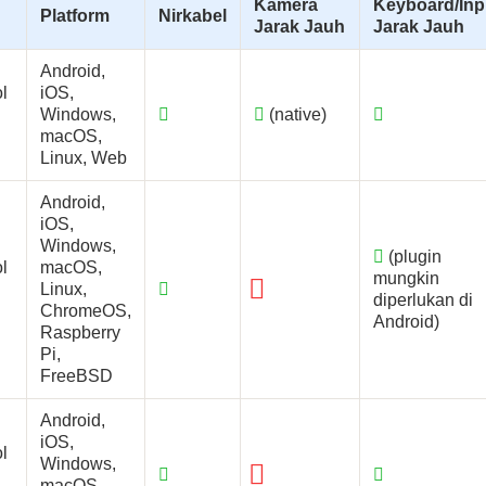
Kamera
Keyboard/Inp
Platform
Nirkabel
Jarak Jauh
Jarak Jauh
Android,
l
iOS,
Windows,
(native)
macOS,
Linux, Web
Android,
iOS,
Windows,
(plugin
l
macOS,
mungkin
Linux,
diperlukan di
ChromeOS,
Android)
Raspberry
Pi,
FreeBSD
Android,
iOS,
l
Windows,
macOS,