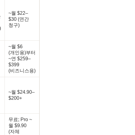
~월 $22–
는
$30 (연간
청구)
)
~월 $6
(개인용)부터
~연 $259–
$399
(비즈니스용)
~월 $24.90–
$200+
무료; Pro ~
월 $9.90
(자체