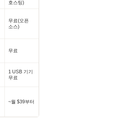
호스팅)
무료(오픈
소스)
무료
1 USB 기기
무료
~월 $39부터