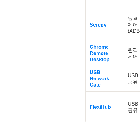
원격
Scrcpy
제어
(ADB
Chrome
원격
Remote
제어
Desktop
USB
USB
Network
공유
Gate
USB
FlexiHub
공유