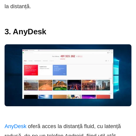
la distanță.
3. AnyDesk
AnyDesk
oferă acces la distanță fluid, cu latență
redusă, de pe un telefon Android, fiind util atât