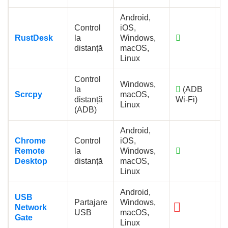
Android,
Control
iOS,
RustDesk
la
Windows,
distanță
macOS,
Linux
Control
Windows,
la
(ADB
Scrcpy
macOS,
distanță
Wi-Fi)
Linux
(ADB)
Android,
Chrome
Control
iOS,
Remote
la
Windows,
Desktop
distanță
macOS,
Linux
Android,
USB
Partajare
Windows,
Network
(
USB
macOS,
Gate
d
Linux