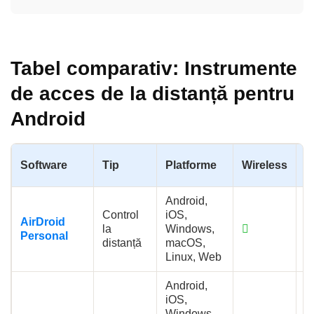
Tabel comparativ: Instrumente
de acces de la distanță pentru
Android
C
Software
Tip
Platforme
Wireless
d
Android,
Control
iOS,
AirDroid
la
Windows,
Personal
distanță
macOS,
Linux, Web
Android,
iOS,
Windows,