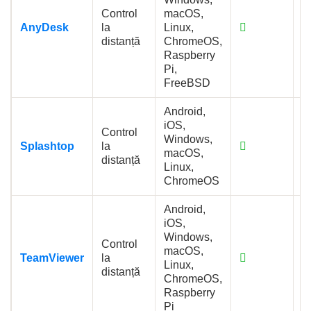
Control
macOS,
AnyDesk
la
Linux,
distanță
ChromeOS,
Raspberry
Pi,
FreeBSD
Android,
iOS,
Control
Windows,
Splashtop
la
macOS,
distanță
Linux,
ChromeOS
Android,
iOS,
Windows,
Control
macOS,
TeamViewer
la
Linux,
distanță
ChromeOS,
Raspberry
Pi