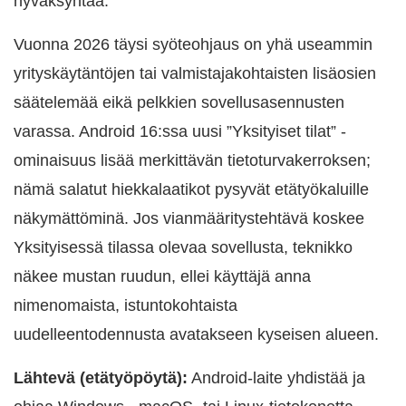
hyväksyntää.
Vuonna 2026 täysi syöteohjaus on yhä useammin
yrityskäytäntöjen tai valmistajakohtaisten lisäosien
säätelemää eikä pelkkien sovellusasennusten
varassa. Android 16:ssa uusi ”Yksityiset tilat” -
ominaisuus lisää merkittävän tietoturvakerroksen;
nämä salatut hiekkalaatikot pysyvät etätyökaluille
näkymättöminä. Jos vianmääritystehtävä koskee
Yksityisessä tilassa olevaa sovellusta, teknikko
näkee mustan ruudun, ellei käyttäjä anna
nimenomaista, istuntokohtaista
uudelleentodennusta avatakseen kyseisen alueen.
Lähtevä (etätyöpöytä):
Android-laite yhdistää ja