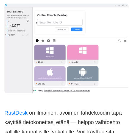
RustDesk
on ilmainen, avoimen lähdekoodin tapa
käyttää tietokonettasi etänä — helppo vaihtoehto
kalliille kaupallisille työkaluille. Voit käyttää sitä