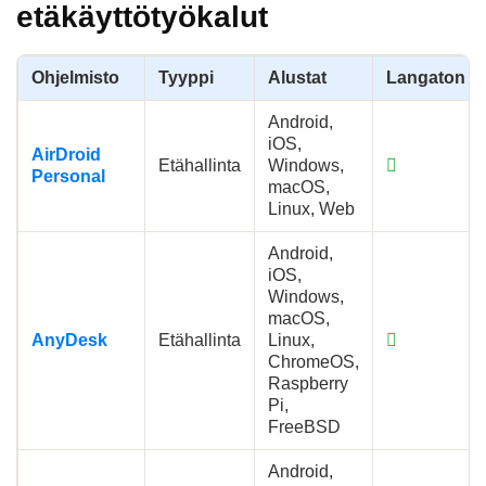
etäkäyttötyökalut
Ohjelmisto
Tyyppi
Alustat
Langaton
Android,
iOS,
AirDroid
Etähallinta
Windows,
Personal
macOS,
Linux, Web
Android,
iOS,
Windows,
macOS,
AnyDesk
Etähallinta
Linux,
ChromeOS,
Raspberry
Pi,
FreeBSD
Android,