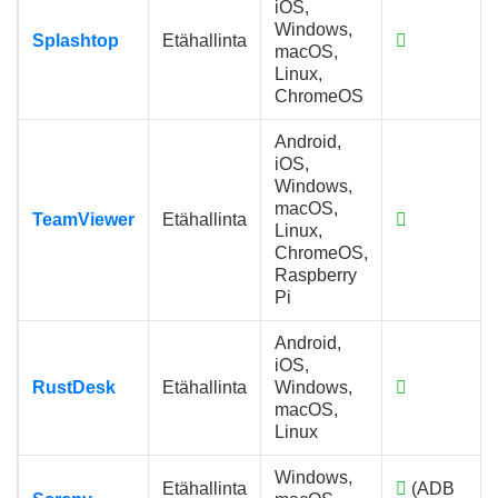
iOS,
Windows,
Splashtop
Etähallinta
macOS,
Linux,
ChromeOS
Android,
iOS,
Windows,
macOS,
TeamViewer
Etähallinta
Linux,
ChromeOS,
Raspberry
Pi
Android,
iOS,
RustDesk
Etähallinta
Windows,
macOS,
Linux
Windows,
Etähallinta
(ADB