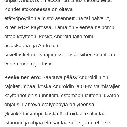
ohjaa Windows-, macOS- tai Linux-tietokonetta.
Kohdetietokoneessa on oltava
etätyöpöytäohjelmisto asennettuna tai palvelut,
kuten RDP, käytössä. Tämä on yleensä helpompi
ottaa käyttöön, koska Android-laite toimii
asiakkaana, ja Androidin
sovellustietoturvarajoitukset ovat siihen suuntaan
vähemmän rajoittavia.
Keskeinen ero:
Saapuva pääsy Androidiin on
rajoitetumpaa, koska Androidin ja OEM-valmistajien
käytännöt on suunniteltu estämään laitteen luvaton
ohjaus. Lähtevä etätyöpöytä on yleensä
yksinkertaisempi, koska Android-laite aloittaa
istunnon ja ohjaa etäisäntää sen sijaan, että se