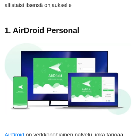
altistaisi itsensä ohjaukselle
1. AirDroid Personal
AirDroid
on verkkopohjainen palvelu, joka tarjoaa