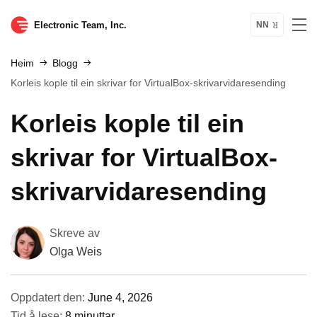
Electronic Team, Inc.
NN
Heim
Blogg
Korleis kople til ein skrivar for VirtualBox-skrivarvidaresending
Korleis kople til ein
skrivar for VirtualBox-
skrivarvidaresending
Skreve av
Olga Weis
Oppdatert den:
June 4, 2026
Tid å lese:
8 minuttar