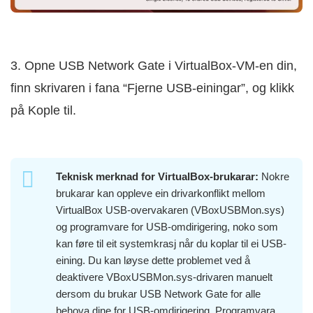
3. Opne USB Network Gate i VirtualBox-VM-en din,
finn skrivaren i fana “Fjerne USB-einingar”, og klikk
på Kople til.
Teknisk merknad for VirtualBox-brukarar:
Nokre
brukarar kan oppleve ein drivarkonflikt mellom
VirtualBox USB-overvakaren (VBoxUSBMon.sys)
og programvare for USB-omdirigering, noko som
kan føre til eit systemkrasj når du koplar til ei USB-
eining. Du kan løyse dette problemet ved å
deaktivere VBoxUSBMon.sys-drivaren manuelt
dersom du brukar USB Network Gate for alle
behova dine for USB-omdirigering. Programvara