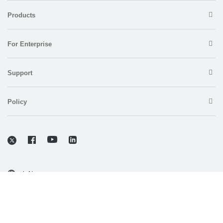
Products
For Enterprise
Support
Policy
Copyright © 2026 Electronic Team, Inc., its affiliates and licensors.
Legal Information
.