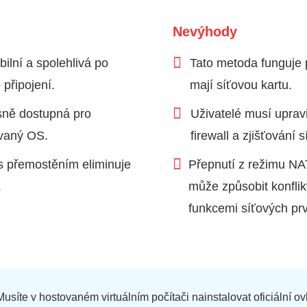
Nevýhody
bilní a spolehlivá po
Tato metoda funguje 
připojení.
mají síťovou kartu.
sně dostupná pro
Uživatelé musí uprav
ovaný OS.
firewall a zjišťování s
s přemostěním eliminuje
Přepnutí z režimu NA
.
může způsobit konflik
funkcemi síťových prv
usíte v hostovaném virtuálním počítači nainstalovat oficiální ov