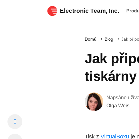
Electronic Team, Inc.
Prod
Domů
Blog
Jak připo
Jak přip
tiskárny
Napsáno uživ
Olga Weis
Tisk z
VirtualBoxu
je n