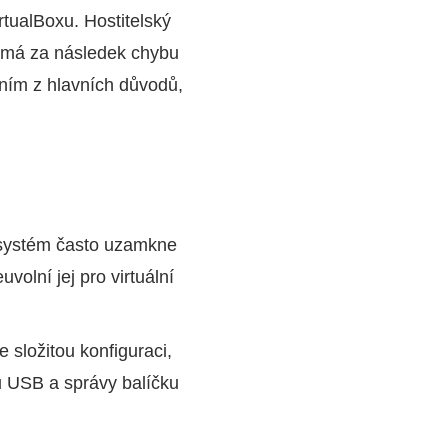
rtualBoxu. Hostitelský
ož má za následek chybu
dním z hlavních důvodů,
 systém často uzamkne
uvolní jej pro virtuální
 složitou konfiguraci,
rů USB a správy balíčku