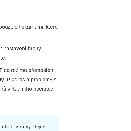
pouze s tiskárnami, které
it nastavení brány
ítě.
T do režimu přemostění
ty IP adres a problémy s
ků virtuálního počítače.
ladače tiskárny, stejně