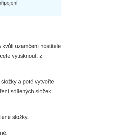
řipojení.
 kvůli uzamčení hostitele
cete vytisknout, z
 složky a poté vytvořte
ření sdílených složek
ílené složky.
lně.