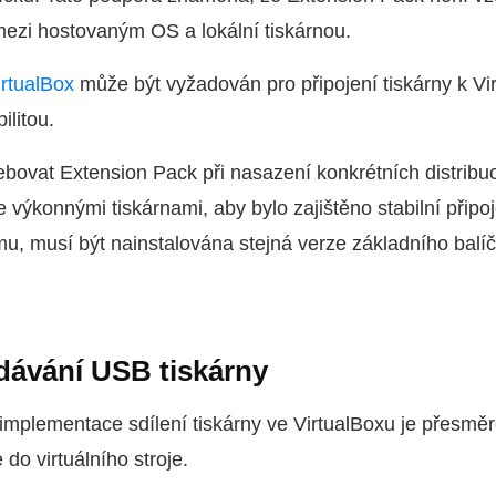
mezi hostovaným OS a lokální tiskárnou.
irtualBox
může být vyžadován pro připojení tiskárny k Vi
ilitou.
bovat Extension Pack při nasazení konkrétních distribucí
 výkonnými tiskárnami, aby bylo zajištěno stabilní připo
mu, musí být nainstalována stejná verze základního balí
dávání USB tiskárny
implementace sdílení tiskárny ve VirtualBoxu je přesmě
 do virtuálního stroje.