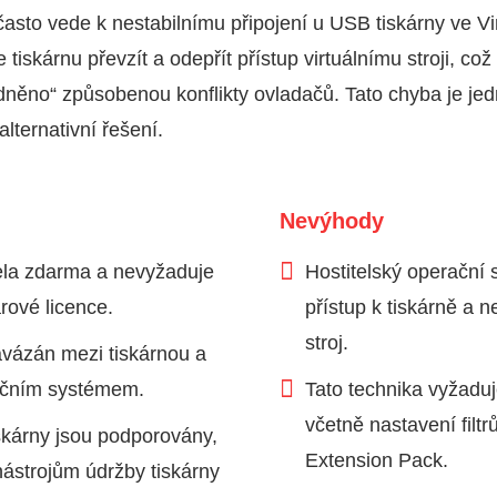
asto vede k nestabilnímu připojení u USB tiskárny ve Vi
tiskárnu převzít a odepřít přístup virtuálnímu stroji, c
dněno“ způsobenou konflikty ovladačů. Tato chyba je je
alternativní řešení.
Nevýhody
ela zdarma a nevyžaduje
Hostitelský operační
rové licence.
přístup k tiskárně a ne
stroj.
avázán mezi tiskárnou a
čním systémem.
Tato technika vyžaduje
včetně nastavení filt
skárny jsou podporovány,
Extension Pack.
nástrojům údržby tiskárny