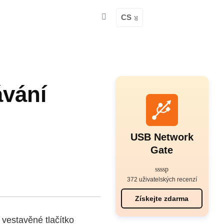
CS
ávání
USB Network
Gate
372 uživatelských recenzí
Získejte zdarma
 vestavěné tlačítko