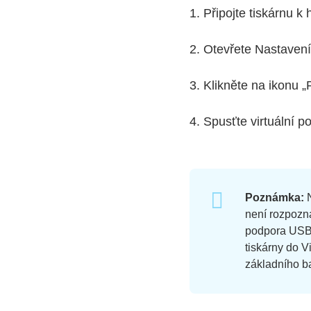
1. Připojte tiskárnu 
2. Otevřete Nastaven
3. Klikněte na ikonu „P
4. Spusťte virtuální 
Poznámka:
N
není rozpozn
podpora USB 
tiskárny do V
základního ba