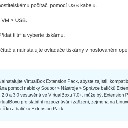
k hostitelskému počítači pomocí USB kabelu.
í VM > USB.
řidat filtr“ a vyberte tiskárnu.
počítač a nainstalujte ovladače tiskárny v hostovaném o
ainstalujte VirtualBox Extension Pack, abyste zajistili kompatibi
ána pomocí nabídky Soubor > Nástroje > Správce balíčků Extens
2.0 a 3.0 vestavěná ve VirtualBoxu 7.0+, může být Extension P
irtualBoxu pro stabilní rozpoznávání zařízení, zejména na Linuxu
líčku a balíčku Extension Pack.