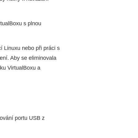
rtualBoxu s plnou
 Linuxu nebo při práci s
jení. Aby se eliminovala
čku VirtualBoxu a
rování portu USB z