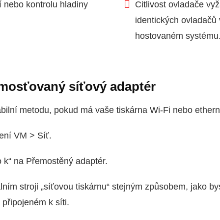
í nebo kontrolu hladiny
Citlivost ovladače vyž
identických ovladačů 
hostovaném systému
mosťovaný síťový adaptér
abilní metodu, pokud má vaše tiskárna Wi‑Fi nebo ethern
ení VM > Síť.
o k“ na Přemostěný adaptér.
álním stroji „síťovou tiskárnu“ stejným způsobem, jako bys
připojeném k síti.