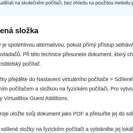
 udělali na skutečném počítači, bez ohledu na použitou metodu p
lená složka
 je spolehlivou alternativou, pokud přímý přístup selhává
ovladačů. Při této technice přesunete dokument, který ch
ostitelský počítač.
žky přejděte do Nastavení virtuálního počítače > Sdílené
lním počítačem a složkou na fyzickém počítači. Pro vytvo
y VirtualBox Guest Additions.
stroje uložte svůj dokument jako PDF a přesuňte jej do sd
sdílené složky na fyzickém počítači a vytiskněte jej loká