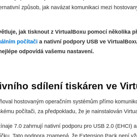
alternativní způsob, jak navázat komunikaci mezi hosto
tluje, jak tisknout z VirtualBoxu pomocí několika p
uálním počítači
a nativní podpory USB ve VirtualBoxu
é nejlépe odpovídá vašemu nastavení.
vního sdílení tiskáren ve Vir
žňoval hostovaným operačním systémům přímo komunikov
lskému počítači, za předpokladu, že je nainstalován Virt
ínaje 7.0 zahrnují nativní podporu pro USB 2.0 (EHCI) 
líčku. Tato podpora znamená, že Extension Pack není vž