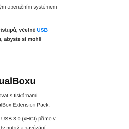
vaným operačním systémem
řístupů, včetně
USB
, abyste si mohli
tualBoxu
at s tiskárnami
ualBox Extension Pack.
a USB 3.0 (xHCI) přímo v
dy nutný k navázání