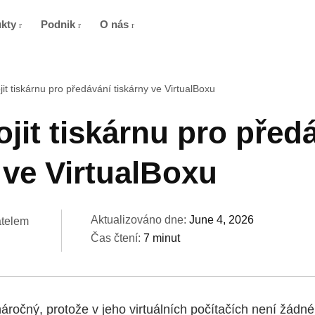
ukty
Podnik
O nás
jit tiskárnu pro předávání tiskárny ve VirtualBoxu
ojit tiskárnu pro před
 ve VirtualBoxu
Aktualizováno dne:
June 4, 2026
atelem
Čas čtení:
7 minut
áročný, protože v jeho virtuálních počítačích není žádné