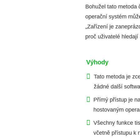
Bohužel tato metoda č
operační systém může 
„Zařízení je zanepráz
proč uživatelé hledají 
Výhody
Tato metoda je zc
žádné další softwa
Přímý přístup je n
hostovaným opera
Všechny funkce ti
včetně přístupu k 