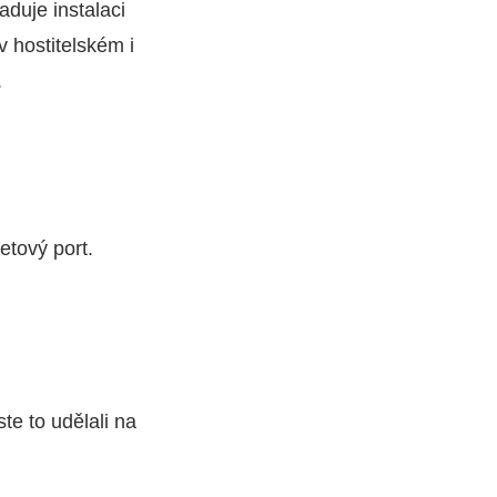
aduje instalaci
v hostitelském i
.
etový port.
te to udělali na