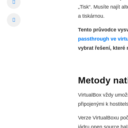
„Tisk“. Musíte najít 
a tiskárnou.
Tento průvodce vysvě
passthrough ve virt
vybrat řešení, kter
Metody nati
VirtualBox vždy umo
připojenými k hostite
Verze VirtualBoxu poč
jádru open source ba