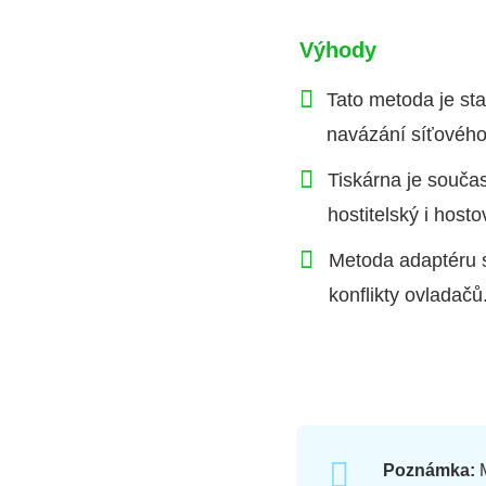
Výhody
Tato metoda je sta
navázání síťového 
Tiskárna je souča
hostitelský i host
Metoda adaptéru 
konflikty ovladačů
Poznámka:
M