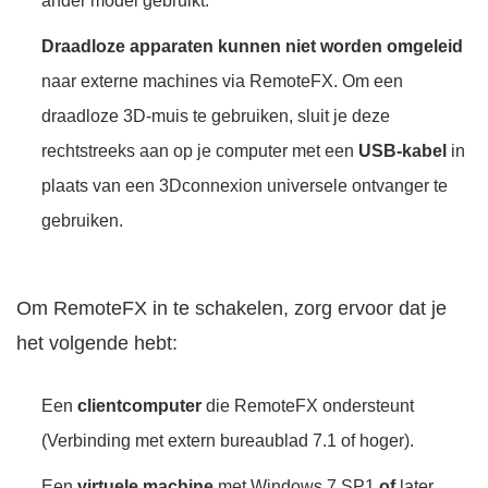
ander model gebruikt.
Draadloze apparaten kunnen niet worden omgeleid
naar externe machines via RemoteFX. Om een
draadloze 3D-muis te gebruiken, sluit je deze
rechtstreeks aan op je computer met een
USB-kabel
in
plaats van een 3Dconnexion universele ontvanger te
gebruiken.
Om RemoteFX in te schakelen, zorg ervoor dat je
het volgende hebt:
Een
clientcomputer
die RemoteFX ondersteunt
(Verbinding met extern bureaublad 7.1 of hoger).
Een
virtuele machine
met Windows 7 SP1
of
later,