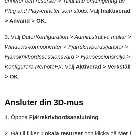
enheter och resurser > Tillåt inte omdirigering av
Plug and Play-enheter som stöds
. Välj
Inaktiverad
> Använd > OK
.
3. Välj
DatorKonfiguration > Administrativa mallar >
Windows-komponenter > Fjärrskrivbordstjänster >
Fjärrskrivbordssessionsvärd > Fjärrsessionsmiljö >
Konfigurera RemoteFX
. Välj
Aktiverad > Verkställ
> OK
.
Ansluter din 3D-mus
1. Öppna
Fjärrskrivbordsanslutning
.
2. Gå till fliken
Lokala resurser
och klicka på
Mer
i