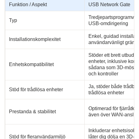
Funktion / Aspekt
USB Network Gate
Tredjepartsprogramvara
Typ
USB-omdirigering
Enkel, guidad installati
Installationskomplexitet
användarvänligt gränss
Stöder ett brett utbud 
enheter, inklusive kom
Enhetskompatibilitet
sådana som 3D-möss, 
och kontroller
Ja, stöder både trådb
Stöd för trådlösa enheter
trådlösa enheter
Optimerad för fjärråtkom
Prestanda & stabilitet
även över WAN-anslut
Inkluderar enhetsisoler
Stöd för fleranvändarmiljö
låter dig dölja en 3D-m