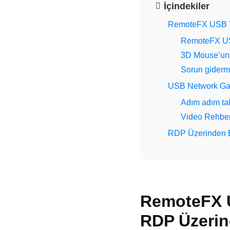
İçindekiler
RemoteFX USB Y
RemoteFX USB
3D Mouse’un
Sorun gider
USB Network Gate
Adım adım tal
Video Rehber
RDP Üzerinden Bi
RemoteFX U
RDP Üzerin