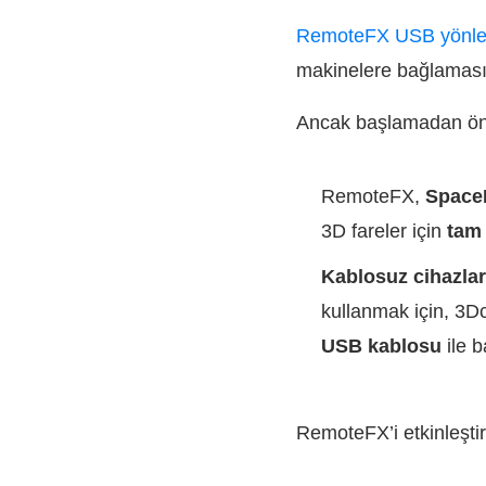
RemoteFX USB yönlen
makinelere bağlamasını
Ancak başlamadan önc
RemoteFX,
Space
3D fareler için
tam 
Kablosuz cihazla
kullanmak için, 3D
USB kablosu
ile b
RemoteFX’i etkinleşti