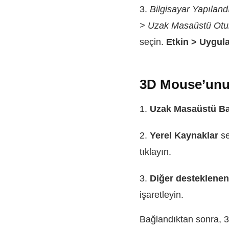
3.
Bilgisayar Yapılan
> Uzak Masaüstü Otur
seçin.
Etkin > Uygul
3D Mouse’unu
1.
Uzak Masaüstü Ba
2.
Yerel Kaynaklar
se
tıklayın.
3.
Diğer desteklene
işaretleyin.
Bağlandıktan sonra, 3D