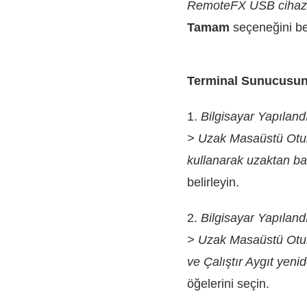
RemoteFX USB cihazla
Tamam
seçeneğini bel
Terminal Sunucusu
1.
Bilgisayar Yapılan
> Uzak Masaüstü Oturu
kullanarak uzaktan ba
belirleyin.
2.
Bilgisayar Yapılan
> Uzak Masaüstü Otur
ve Çalıştır Aygıt yen
öğelerini seçin.