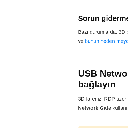
Sorun giderm
Bazı durumlarda, 3D bi
ve
bunun neden meydan
USB Network
bağlayın
3D farenizi RDP üzerin
Network Gate
kullanm