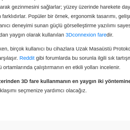
larak gezinmesini sağlarlar; yüzey üzerinde harekete d
farklıdırlar. Popüler bir örnek, ergonomik tasarımı, geli
ullanıcı deneyimi sunan güçlü görselleştirme yazılımı sa
ndan yaygın olarak kullanılan
3Dconnexion fare
dir.
ken, birçok kullanıcı bu cihazlara Uzak Masaüstü Proto
rşılaşır.
Reddit
gibi forumlarda bu sorunla ilgili sık tartış
ortamlarında çalıştırmanın en etkili yolları incelenir.
erinden 3D fare kullanmanın en yaygın iki yöntemin
klaşımı seçmenize yardımcı olacağız.