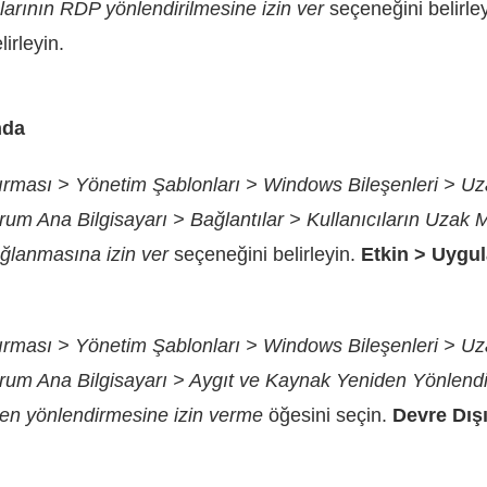
rının RDP yönlendirilmesine izin ver
seçeneğini belirle
irleyin.
nda
dırması > Yönetim Şablonları > Windows Bileşenleri > U
m Ana Bilgisayarı > Bağlantılar > Kullanıcıların Uzak 
ğlanmasına izin ver
seçeneğini belirleyin.
Etkin > Uygu
dırması > Yönetim Şablonları > Windows Bileşenleri > U
um Ana Bilgisayarı > Aygıt ve Kaynak Yeniden Yönlend
iden yönlendirmesine izin verme
öğesini seçin.
Devre Dış