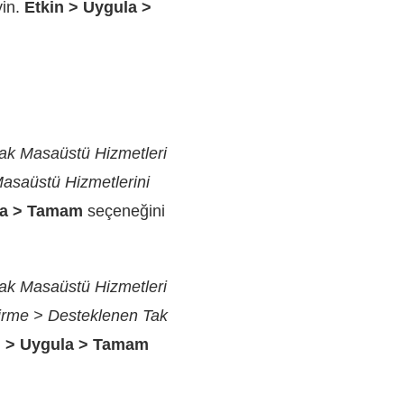
yin.
Etkin > Uygula >
zak Masaüstü Hizmetleri
Masaüstü Hizmetlerini
la > Tamam
seçeneğini
zak Masaüstü Hizmetleri
irme > Desteklenen Tak
ı > Uygula > Tamam