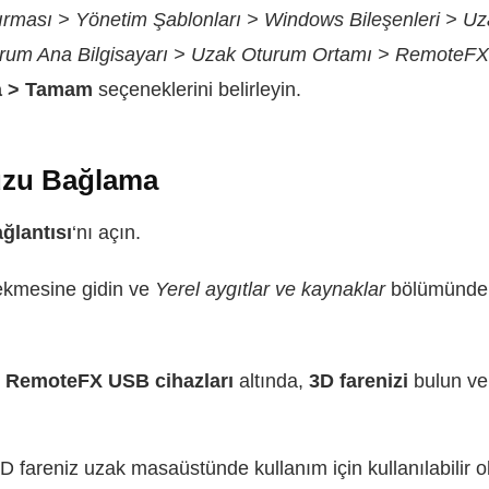
dırması > Yönetim Şablonları > Windows Bileşenleri > U
um Ana Bilgisayarı > Uzak Oturum Ortamı > RemoteFX’i
a > Tamam
seçeneklerini belirleyin.
zu Bağlama
ğlantısı
‘nı açın.
kmesine gidin ve
Yerel aygıtlar ve kaynaklar
bölümünd
n RemoteFX USB cihazları
altında,
3D farenizi
bulun ve
 fareniz uzak masaüstünde kullanım için kullanılabilir ol